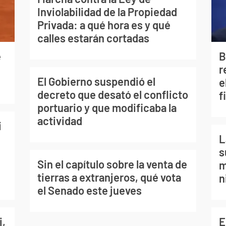
Inviolabilidad de la Propiedad
Privada: a qué hora es y qué
calles estarán cortadas
e
B
r
El Gobierno suspendió el
e
decreto que desató el conflicto
f
portuario y que modificaba la
actividad
i
L
s
Sin el capítulo sobre la venta de
m
tierras a extranjeros, qué vota
n
el Senado este jueves
i,
E