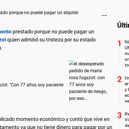
Últ
mento
prestado porque no puede pagar un
zot
quien admitió su tristeza por su estado
Ni
a.
Ú
ma
or
to
Un
ar
zot: "Con 77 años soy paciente
y 
ac
ve
R
mplicado momento económico y contó que vive en
Vi
de
rtamento ya que no tiene dinero para pagar por un