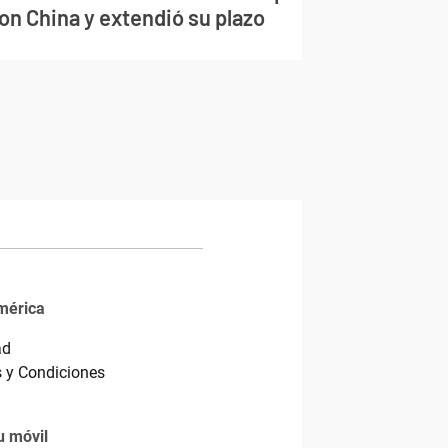
on China y extendió su plazo
mérica
ad
 y Condiciones
u móvil