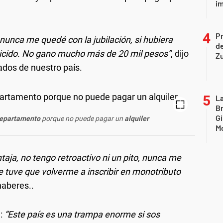
i
P
nunca me quedé con la jubilación, si hubiera
d
suicido. No gano mucho más de 20 mil pesos”
, dijo
Z
lados de nuestro país.
La
B
Gi
epartamento
porque no puede pagar un
alquiler
Mo
aja, no tengo retroactivo ni un pito, nunca me
 tuve que volverme a inscribir en monotributo
haberes..
:
“Este país es una trampa enorme si sos