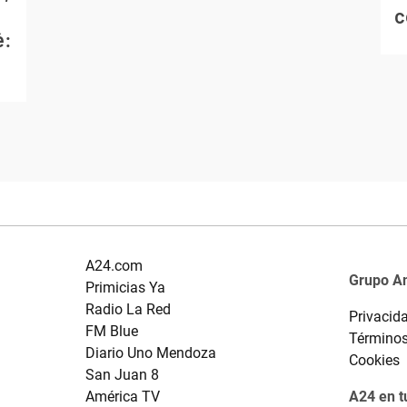
c
é:
A24.com
Grupo A
Primicias Ya
Radio La Red
Privacid
FM Blue
Términos
Diario Uno Mendoza
Cookies
San Juan 8
América TV
A24 en t