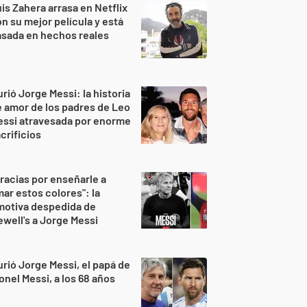
is Zahera arrasa en Netflix
n su mejor película y está
sada en hechos reales
rió Jorge Messi: la historia
 amor de los padres de Leo
essi atravesada por enorme
crificios
racias por enseñarle a
ar estos colores": la
motiva despedida de
well's a Jorge Messi
rió Jorge Messi, el papá de
onel Messi, a los 68 años