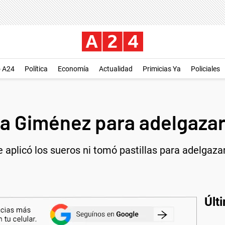
o A24
Política
Economía
Actualidad
Primicias Ya
Policiales
a Giménez para adelgaza
licó los sueros ni tomó pastillas para adelgazar pe
Últ