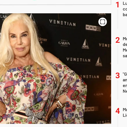
Lu
co
ba
Mu
de
M
sa
"G
am
e
Ne
Mu
Li