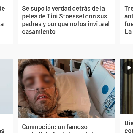
de
Se supo la verdad detrás de la
Tr
pelea de Tini Stoessel con sus
ant
ia
padres y por qué no los invita al
fu
casamiento
La
Die
Conmoción: un famoso
es
con