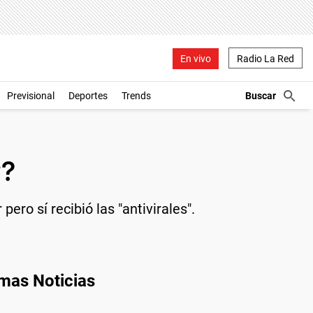
En vivo
Radio La Red
Previsional
Deportes
Trends
r?
ro sí recibió las "antivirales".
imas Noticias