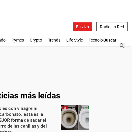
En vivo
Radio La Red
ndo
Pymes
Crypto
Trends
Life Style
Tecnología
icias más leídas
 es con vinagre ni
carbonato: esta es la
JOR forma de sacar el
rro de las canillas y del
nodoro