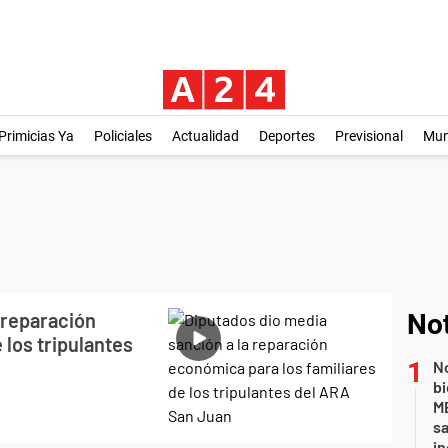
Primicias Ya
Policiales
Actualidad
Deportes
Previsional
Mu
 reparación
Not
 los tripulantes
No
bi
ME
sa
i