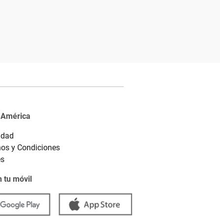
 América
idad
os y Condiciones
es
 tu móvil