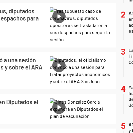
us, diputados
Án
 despachos para
e
ac
e
La
Ti
ó a una sesión
co
s y sobre el ARA
Ya
hi
de
en Diputados el
Jo
A
y 