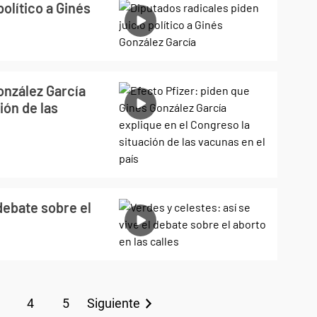
político a Ginés
onzález García
ión de las
 debate sobre el
4
5
Siguiente