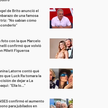
gel de Brito anunció el
mbarazo de una famosa
triz: "No sabían cómo
sconderlo"
 foto con la que Marcelo
nelli confirmó que volvió
n Milett Figueroa
nina Latorre contó qué
zo que Luck Ra tomara la
cisión de dejar a La
aqui: "Ella lo..."
NSES confirmó el aumento
bono para jubilados en