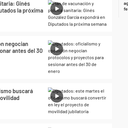
itaria: Ginés
ag
f
utados la próxima
ión negocian
onar antes del 30
lismo buscará
ovilidad