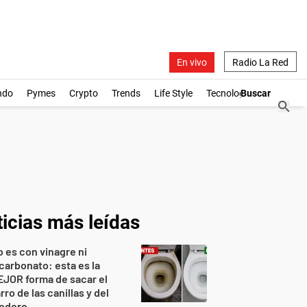
En vivo
Radio La Red
ndo
Pymes
Crypto
Trends
Life Style
Tecnología
icias más leídas
 es con vinagre ni
carbonato: esta es la
JOR forma de sacar el
rro de las canillas y del
nodoro