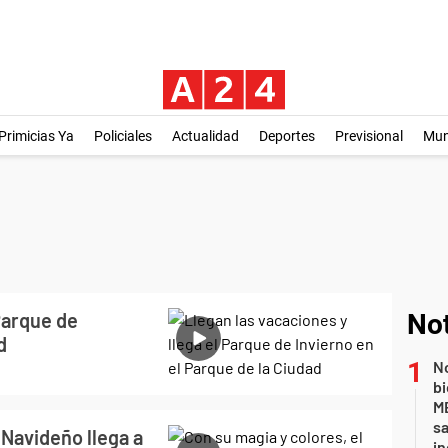
Primicias Ya
Policiales
Actualidad
Deportes
Previsional
Mu
Parque de
Not
d
No
bi
ME
sa
 Navideño llega a
i