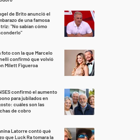
gel de Brito anunció el
mbarazo de una famosa
triz: "No sabían cómo
sconderlo"
 foto con la que Marcelo
nelli confirmó que volvió
n Milett Figueroa
NSES confirmó el aumento
bono para jubilados en
osto: cuáles son las
echas de cobro
nina Latorre contó qué
zo que Luck Ra tomara la