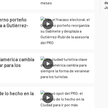
de
Jo
ierno porteño
a a Gutiérrez-
udamérica cambia
r para los
de lo hecho en la