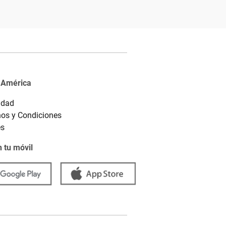
 América
idad
os y Condiciones
es
 tu móvil