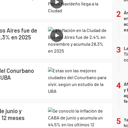
Án
e
ac
os Aires fue de
e
8,3% en 2025
La
Ti
co
del Conurbano
a UBA
A
y 
ag
f
e junio y
s 12 meses
Ya
hi