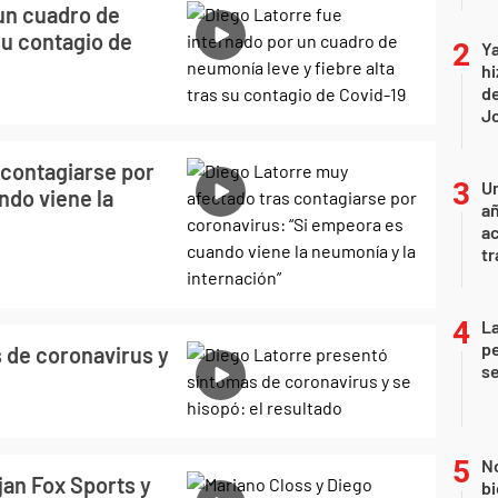
 un cuadro de
su contagio de
Ya
hi
de
Jo
 contagiarse por
U
ndo viene la
añ
a
tr
La
pe
 de coronavirus y
se
No
jan Fox Sports y
bi