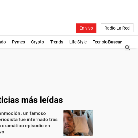
En vivo
Radio La Red
ndo
Pymes
Crypto
Trends
Life Style
Tecnología
icias más leídas
onmoción: un famoso
riodista fue internado tras
 dramático episodio en
vo