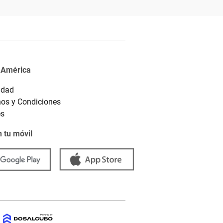
 América
idad
os y Condiciones
es
 tu móvil