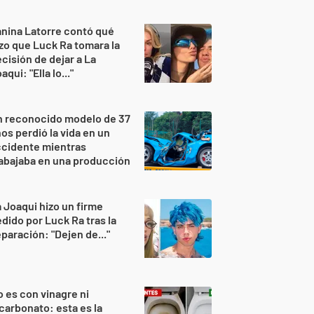
nina Latorre contó qué
zo que Luck Ra tomara la
cisión de dejar a La
aqui: "Ella lo..."
n reconocido modelo de 37
os perdió la vida en un
ccidente mientras
abajaba en una producción
 Joaqui hizo un firme
dido por Luck Ra tras la
paración: "Dejen de..."
 es con vinagre ni
carbonato: esta es la