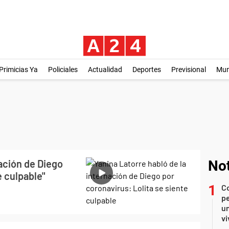
Primicias Ya
Policiales
Actualidad
Deportes
Previsional
Mu
nación de Diego
Not
e culpable"
C
pe
un
vi