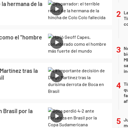
e la hermana de la
La
Ti
co
 como el "hombre
No
bi
ME
sa
Martínez tras la
i
il
Ti
qu
fa
af
 Brasil por la
Ju
m