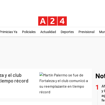
Primicias Ya
Policiales
Actualidad
Deportes
Previsional
Mu
a y el club
Not
tiempo récord
A
y 
ag
f