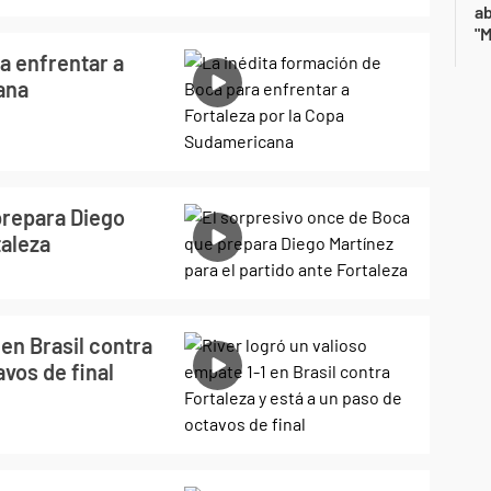
a
"M
a enfrentar a
ana
prepara Diego
taleza
 en Brasil contra
avos de final