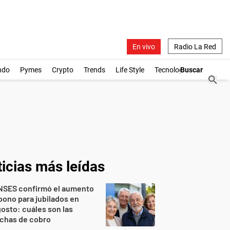
En vivo
Radio La Red
ndo
Pymes
Crypto
Trends
Life Style
Tecnología
icias más leídas
NSES confirmó el aumento
bono para jubilados en
osto: cuáles son las
echas de cobro