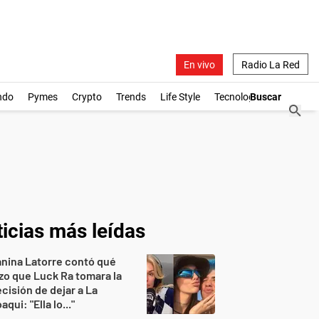
En vivo
Radio La Red
ndo
Pymes
Crypto
Trends
Life Style
Tecnología
icias más leídas
nina Latorre contó qué
zo que Luck Ra tomara la
cisión de dejar a La
aqui: "Ella lo..."