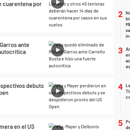
de cuarentena por
No
bi
ME
sa
i
 Garros ante
Án
autocrítica
e
ac
e
espectivos debuts
La
Ti
Open
co
P
imera en el US
d