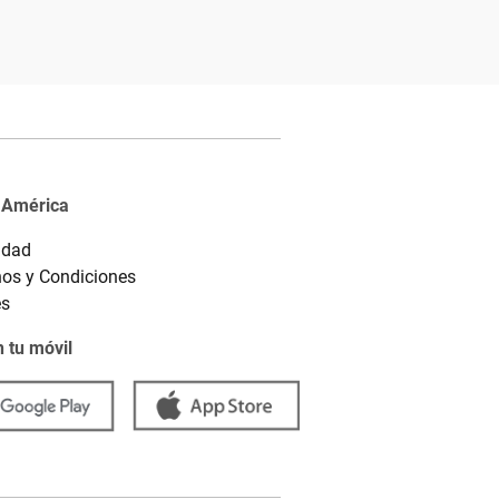
 América
idad
os y Condiciones
es
 tu móvil