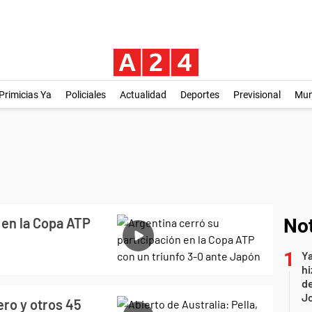
Primicias Ya
Policiales
Actualidad
Deportes
Previsional
Mu
 en la Copa ATP
Not
Ya
hi
de
Jo
ero y otros 45