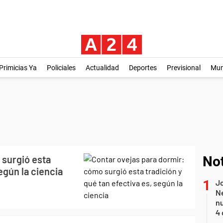
Primicias Ya
Policiales
Actualidad
Deportes
Previsional
Mu
 surgió esta
Not
egún la ciencia
Jo
Ne
nu
4 