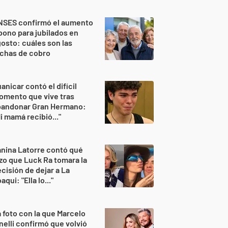
NSES confirmó el aumento
bono para jubilados en
osto: cuáles son las
echas de cobro
anicar contó el difícil
omento que vive tras
bandonar Gran Hermano:
i mamá recibió..."
nina Latorre contó qué
zo que Luck Ra tomara la
cisión de dejar a La
aqui: "Ella lo..."
 foto con la que Marcelo
nelli confirmó que volvió