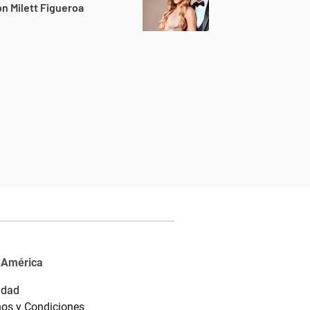
n Milett Figueroa
 América
idad
os y Condiciones