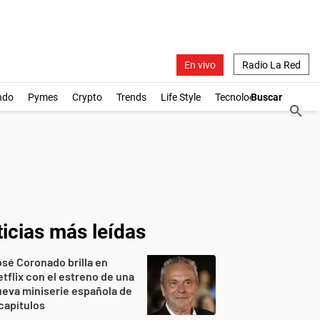
En vivo
Radio La Red
ndo
Pymes
Crypto
Trends
Life Style
Tecnología
icias más leídas
sé Coronado brilla en
tflix con el estreno de una
eva miniserie española de
capítulos