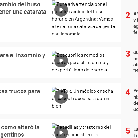
cambio del huso
ener una catarata
A
y 
ag
f
Ju
ara el insomnio y
m
a
"M
ces trucos para
Ya
hi
de
Jo
 cómo alteró la
La
rgentinos
Ti