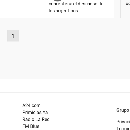
co
1
A24.com
Grupo
Primicias Ya
Radio La Red
Privac
FM Blue
Términ