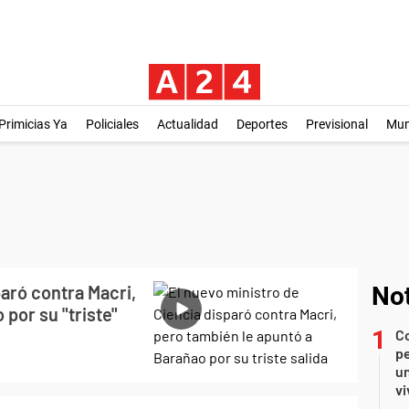
Primicias Ya
Policiales
Actualidad
Deportes
Previsional
Mu
paró contra Macri,
Not
por su "triste"
C
pe
un
vi