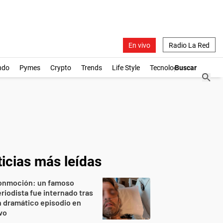
En vivo
Radio La Red
ndo
Pymes
Crypto
Trends
Life Style
Tecnología
icias más leídas
onmoción: un famoso
riodista fue internado tras
 dramático episodio en
vo