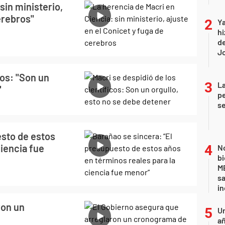
sin ministerio,
erebros"
Ya
hi
de
Jo
cos: "Son un
La
"
pe
se
esto de estos
ciencia fue
No
bi
ME
sa
i
ron un
U
añ