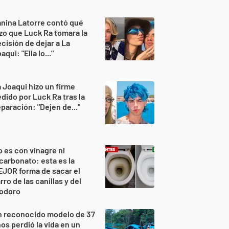
nina Latorre contó qué
zo que Luck Ra tomara la
cisión de dejar a La
aqui: "Ella lo..."
 Joaqui hizo un firme
dido por Luck Ra tras la
paración: "Dejen de..."
 es con vinagre ni
carbonato: esta es la
JOR forma de sacar el
rro de las canillas y del
nodoro
n reconocido modelo de 37
os perdió la vida en un