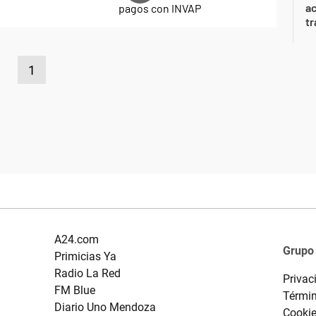
a
tr
1
A24.com
Grupo
Primicias Ya
Radio La Red
Privac
FM Blue
Términ
Diario Uno Mendoza
Cooki