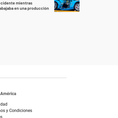
ccidente mientras
abajaba en una producción
 América
idad
os y Condiciones
es