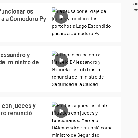
ac
e
 funcionarios
rá a Comodoro Py
lessandro y
del ministro de
s con jueces y
dro renunció