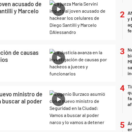
 joven acusado de
ntilli y Marcelo
A
y 
ag
f
No
gación de causas
bi
rios
ME
sa
i
Ti
qu
uevo ministro de
fa
 buscar al poder
af
Án
e