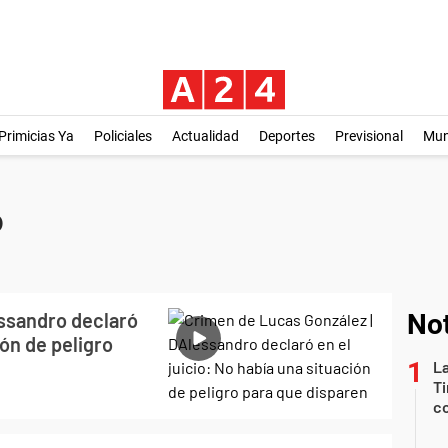
Primicias Ya
Policiales
Actualidad
Deportes
Previsional
Mu
o
essandro declaró
Not
ión de peligro
La
Ti
co