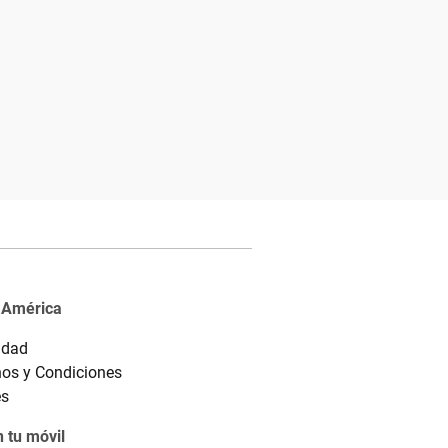
 América
idad
os y Condiciones
es
 tu móvil