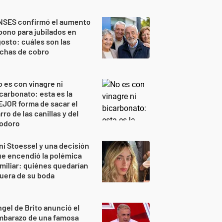
NSES confirmó el aumento
bono para jubilados en
osto: cuáles son las
echas de cobro
 es con vinagre ni
carbonato: esta es la
JOR forma de sacar el
rro de las canillas y del
nodoro
ni Stoessel y una decisión
e encendió la polémica
miliar: quiénes quedarían
uera de su boda
gel de Brito anunció el
mbarazo de una famosa