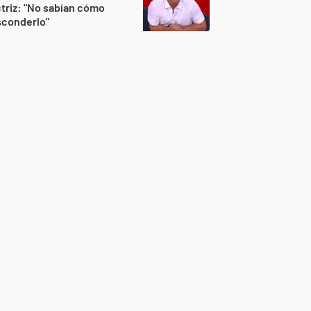
triz: "No sabían cómo
sconderlo"