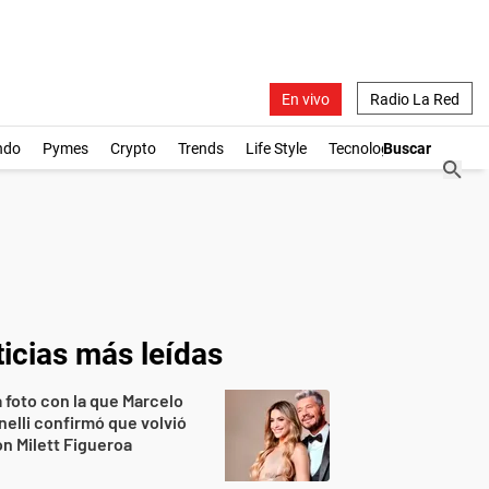
En vivo
Radio La Red
ndo
Pymes
Crypto
Trends
Life Style
Tecnología
icias más leídas
 foto con la que Marcelo
nelli confirmó que volvió
n Milett Figueroa