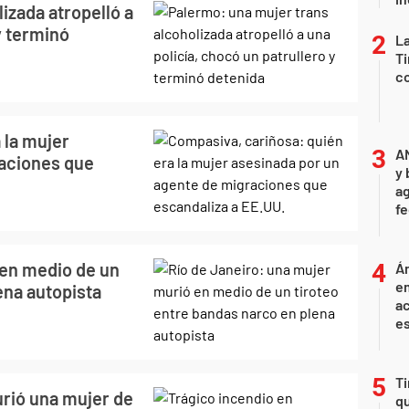
izada atropelló a
y terminó
La
Ti
co
 la mujer
A
raciones que
y 
ag
f
 en medio de un
Án
e
ena autopista
ac
e
Ti
rió una mujer de
qu