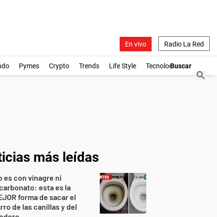
En vivo
Radio La Red
ndo
Pymes
Crypto
Trends
Life Style
Tecnología
icias más leídas
 es con vinagre ni
carbonato: esta es la
JOR forma de sacar el
rro de las canillas y del
nodoro