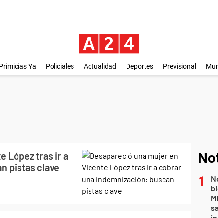
Primicias Ya
Policiales
Actualidad
Deportes
Previsional
Mu
 López tras ir a
Not
n pistas clave
No
bi
ME
sa
i