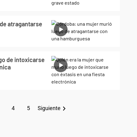
de atragantarse
go de intoxicarse
ónica
4
5
Siguiente