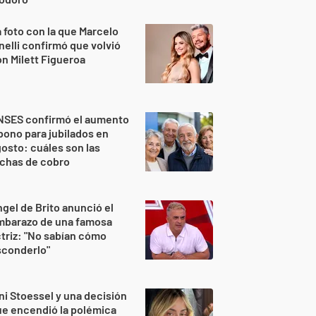
 foto con la que Marcelo
nelli confirmó que volvió
n Milett Figueroa
NSES confirmó el aumento
bono para jubilados en
osto: cuáles son las
echas de cobro
gel de Brito anunció el
mbarazo de una famosa
triz: "No sabían cómo
sconderlo"
ni Stoessel y una decisión
e encendió la polémica