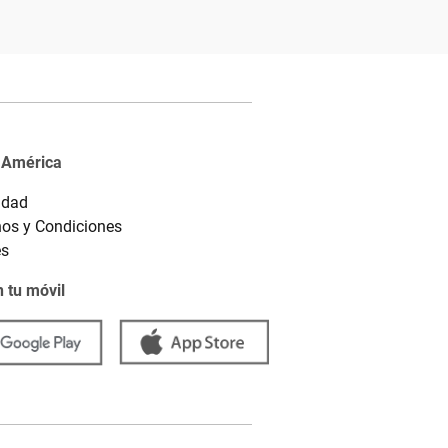
 América
idad
os y Condiciones
es
 tu móvil