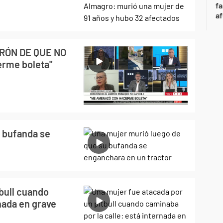
fa
af
RÓN DE QUE NO
erme boleta"
 bufanda se
bull cuando
nada en grave