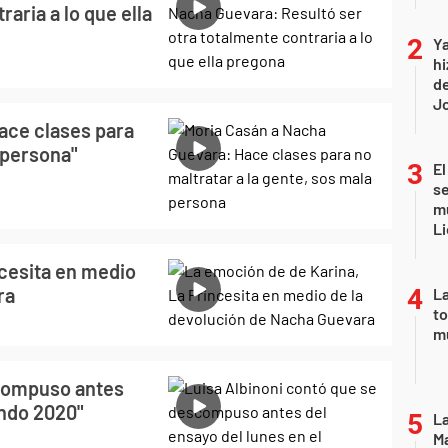
raria a lo que ella
Ya
hi
de
Jo
ace clases para
 persona"
El
se
mu
Li
ncesita en medio
ra
La
to
m
scompuso antes
ando 2020"
La
Ma