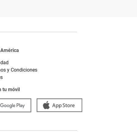
 América
idad
os y Condiciones
es
 tu móvil