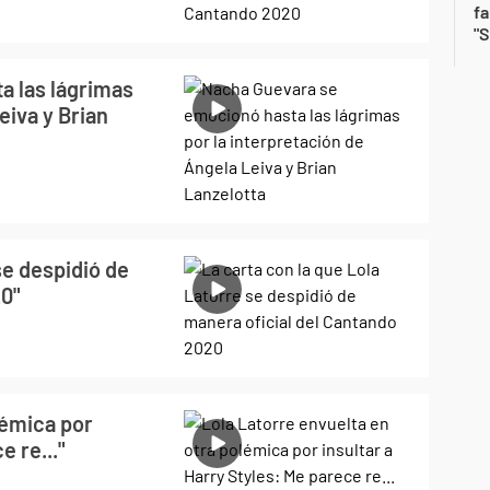
fa
"S
a las lágrimas
eiva y Brian
se despidió de
20"
lémica por
e re..."