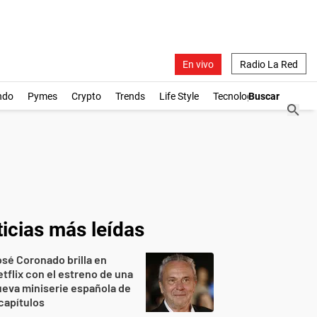
En vivo
Radio La Red
ndo
Pymes
Crypto
Trends
Life Style
Tecnología
icias más leídas
sé Coronado brilla en
tflix con el estreno de una
eva miniserie española de
capítulos