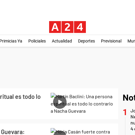
Primicias Ya
Policiales
Actualidad
Deportes
Previsional
Mu
itual es todo lo
Not
Jo
Ne
nu
4 
 Guevara: