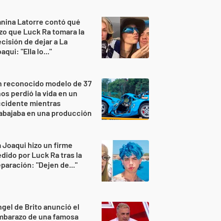
nina Latorre contó qué
zo que Luck Ra tomara la
cisión de dejar a La
aqui: "Ella lo..."
n reconocido modelo de 37
os perdió la vida en un
ccidente mientras
abajaba en una producción
 Joaqui hizo un firme
dido por Luck Ra tras la
paración: "Dejen de..."
gel de Brito anunció el
mbarazo de una famosa