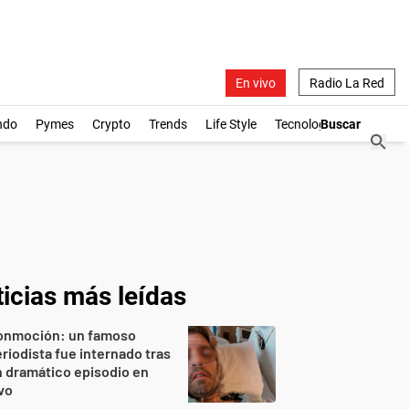
En vivo
Radio La Red
ndo
Pymes
Crypto
Trends
Life Style
Tecnología
icias más leídas
onmoción: un famoso
riodista fue internado tras
 dramático episodio en
vo