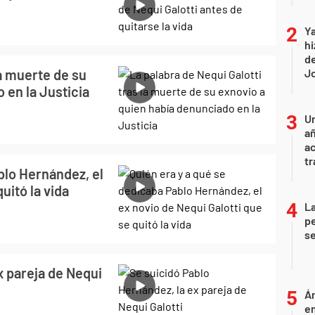
Ya
hi
de
la muerte de su
Jo
 en la Justicia
U
añ
a
tr
blo Hernández, el
uitó la vida
La
pe
se
x pareja de Nequi
Án
e