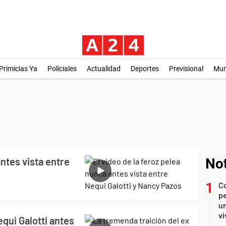
Primicias Ya
Policiales
Actualidad
Deportes
Previsional
Mu
antes vista entre
Not
C
pe
un
vi
qui Galotti antes