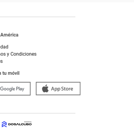
 América
idad
os y Condiciones
es
 tu móvil