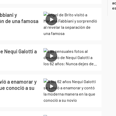
ac
e
bbiani y
ión de una famosa
e Nequi Galotti a
lvió a enamorar y
ue conoció a su