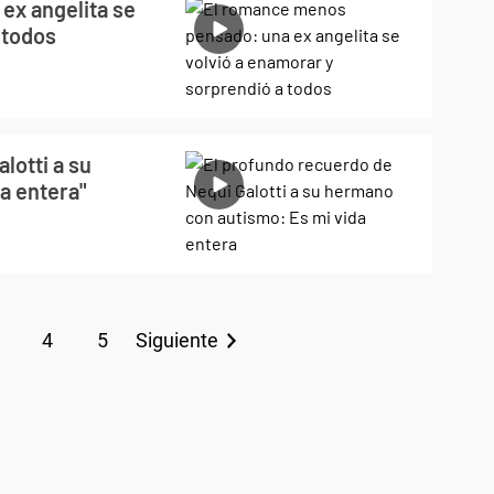
ex angelita se
 todos
lotti a su
a entera"
4
5
Siguiente