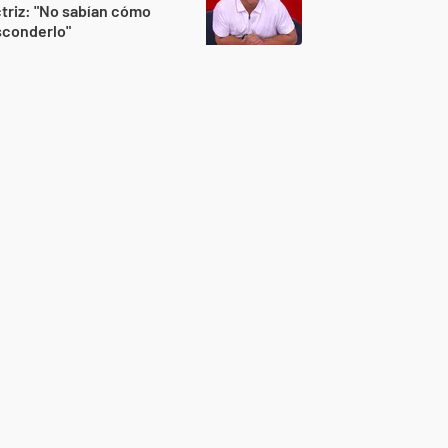
triz: "No sabían cómo
sconderlo"