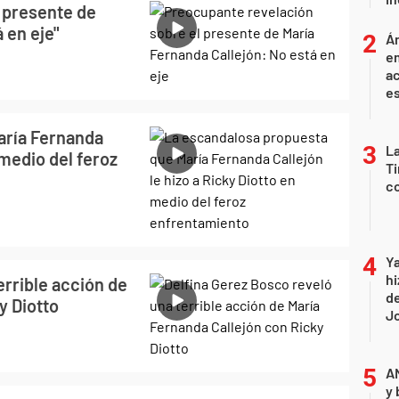
 presente de
 en eje"
Án
e
ac
e
aría Fernanda
La
 medio del feroz
Ti
co
Ya
hi
errible acción de
de
y Diotto
Jo
A
y 