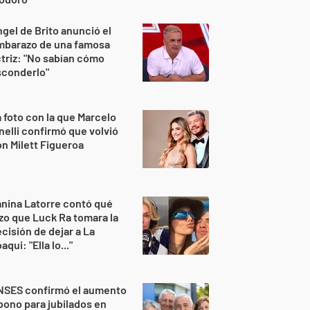
gel de Brito anunció el
mbarazo de una famosa
triz: "No sabían cómo
sconderlo"
 foto con la que Marcelo
nelli confirmó que volvió
n Milett Figueroa
nina Latorre contó qué
zo que Luck Ra tomara la
cisión de dejar a La
aqui: "Ella lo..."
NSES confirmó el aumento
bono para jubilados en