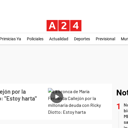
Primicias Ya
Policiales
Actualidad
Deportes
Previsional
Mu
ejón por la
Not
: "Estoy harta"
No
bi
ME
sa
i