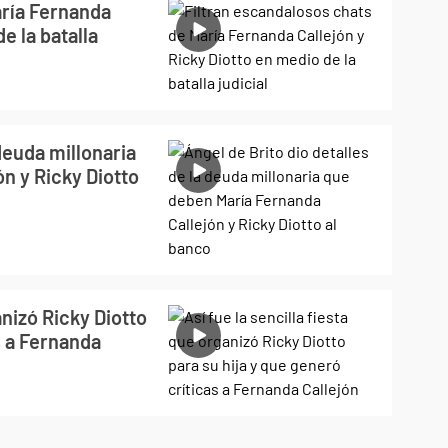
aría Fernanda
e la batalla
 deuda millonaria
n y Ricky Diotto
anizó Ricky Diotto
s a Fernanda