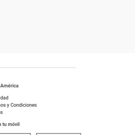
 América
idad
os y Condiciones
es
 tu móvil