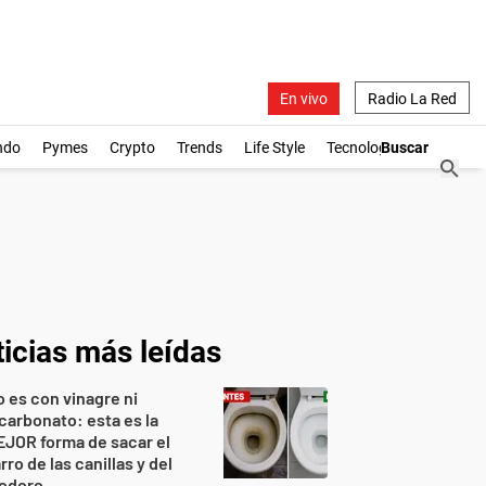
En vivo
Radio La Red
ndo
Pymes
Crypto
Trends
Life Style
Tecnología
icias más leídas
 es con vinagre ni
carbonato: esta es la
JOR forma de sacar el
rro de las canillas y del
nodoro