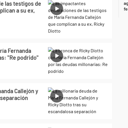
e las testigos de
ag
f
lican a su ex,
aría Fernanda
as: "Re podrido"
nanda Callejón y
 separación