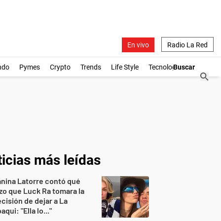
En vivo
Radio La Red
ndo
Pymes
Crypto
Trends
Life Style
Tecnología
icias más leídas
nina Latorre contó qué
zo que Luck Ra tomara la
cisión de dejar a La
aqui: "Ella lo..."