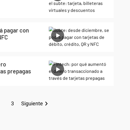
á pagar con
 NFC
ero
tas prepagas
3
Siguiente