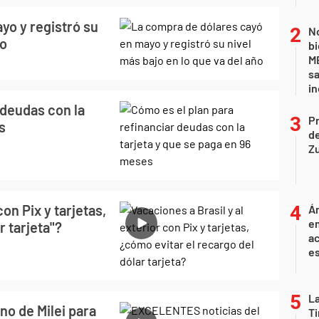
yo y registró su
No
ño
bi
ME
sa
i
 deudas con la
P
s
d
Z
con Pix y tarjetas,
Án
e
r tarjeta"?
ac
e
La
o de Milei para
Ti