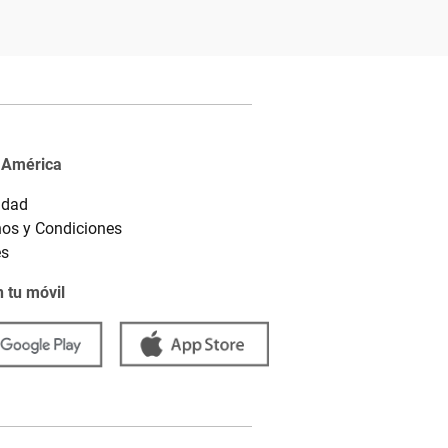
 América
idad
os y Condiciones
es
 tu móvil