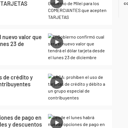
n TARJETAS
co
l nuevo valor que
unes 23 de
s de crédito y
ntribuyentes
iones de pago en
uales y descuentos