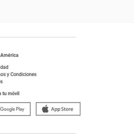
 América
idad
os y Condiciones
es
 tu móvil