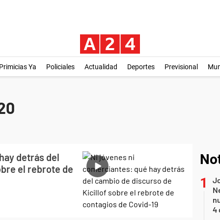
Primicias Ya
Policiales
Actualidad
Deportes
Previsional
Mu
20
hay detrás del
Not
obre el rebrote de
Jo
Ne
nu
4 