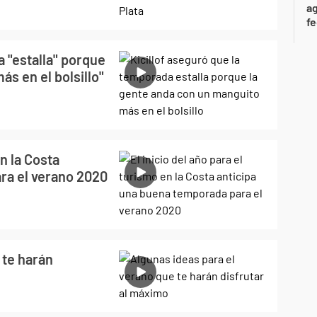
ag
f
a "estalla" porque
s en el bolsillo"
en la Costa
ra el verano 2020
 te harán