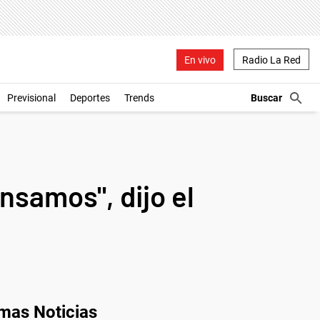
En vivo
Radio La Red
Previsional
Deportes
Trends
nsamos", dijo el
imas Noticias