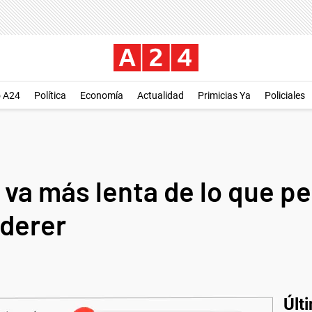
o A24
Política
Economía
Actualidad
Primicias Ya
Policiales
va más lenta de lo que pe
ederer
Últ