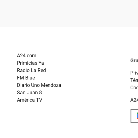
A24.com
Gr
Primicias Ya
Radio La Red
Pri
FM Blue
Tér
Diario Uno Mendoza
Coo
San Juan 8
América TV
A24