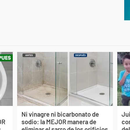
Ni vinagre ni bicarbonato de
Jui
OR
sodio: la MEJOR manera de
co
s
eliminar el sarro de los orificios
del