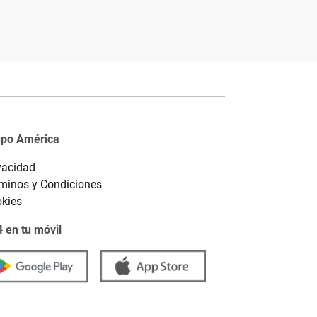
upo América
vacidad
minos y Condiciones
kies
 en tu móvil