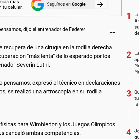
Li
Ar
su
d
 recupera de una cirugía en la rodilla derecha
La
cuperación "más lenta" de lo esperado por los
ap
nador Severin Luthi.
Me
M
ue pensamos, expresó el técnico en declaraciones
os, se realizó una artroscopia en su rodilla
Qu
tu
id
s físicas para Wimbledon y los Juegos Olímpicos
Jo
irus canceló ambas competencias.
qu