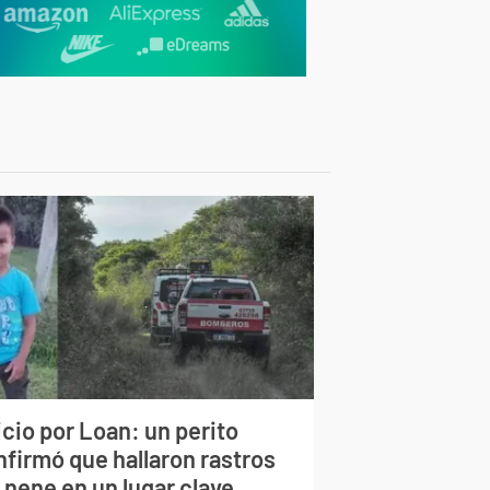
cio por Loan: un perito
nfirmó que hallaron rastros
 nene en un lugar clave