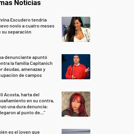
imas Noticias
lvina Escudero tendría
evo novio a cuatro meses
 su separación
na denunciante apuntó
ntra la familia Capitanich
or deudas, amenazas y
cupación de campos
li Acosta, harta del
sañamiento en su contra,
nzó una dura denuncia:
legaron al punto de..."
ién es el joven que