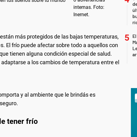
icen tus sueños sobre tu mundo
de
úl
b
rí
El
 están más protegidos de las bajas temperaturas,
Ma
. El frío puede afectar sobre todo a aquellos con
L
os que tienen alguna condición especial de salud.
ar
e adaptarse a los cambios de temperatura entre el
omporta y al ambiente que le brindás es
seguro.
e tener frío