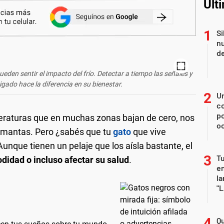
Últ
Si
nu
de
eden sentir el impacto del frío. Detectar a tiempo las señales y
igado hace la diferencia en su bienestar.
U
co
p
peraturas que en muchas zonas bajan de cero, nos
o
mantas. Pero ¿sabés que tu
gato
que vive
Aunque tienen un pelaje que los aísla bastante, el
Tu
didad o incluso afectar su salud
.
en
la
"L
Qu