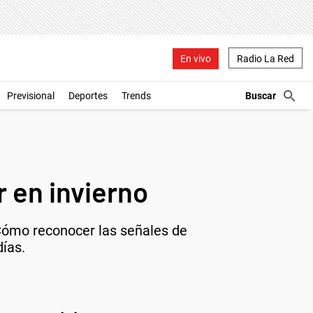
En vivo
Radio La Red
Previsional
Deportes
Trends
r en invierno
 Cómo reconocer las señales de
ías.