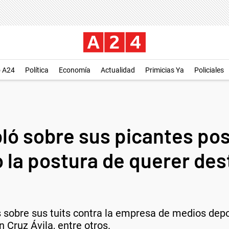
o A24
Política
Economía
Actualidad
Primicias Ya
Policiales
bló sobre sus picantes po
la postura de querer dest
 sobre sus tuits contra la empresa de medios depor
n Cruz Ávila, entre otros.