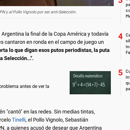
pa
c
N y al Pollo Vignolo por ser anti-Selección.
Me
Argentina la final de la Copa América y todavía
Ca
si
res cantaron en ronda en el campo de juego un
i
rta lo que digan esos putos periodistas, la puta
F
a Selección...".
Cu
in
qu
problema antes de ver la
pa
n "cantó" en las redes. Sin medias tintas,
rcelo
Tinelli
, el Pollo Vignolo, Sebastián
PN, a quienes acusó de desear que Argentina