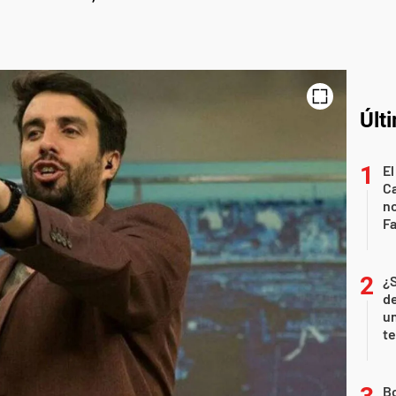
Últ
El
Ca
n
Fa
¿
de
u
te
B