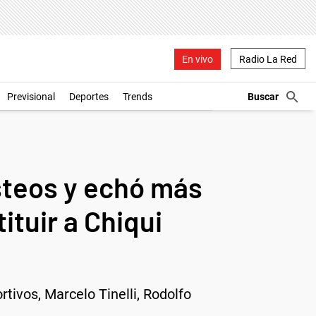
En vivo
Radio La Red
Previsional
Deportes
Trends
steos y echó más
ituir a Chiqui
tivos, Marcelo Tinelli, Rodolfo