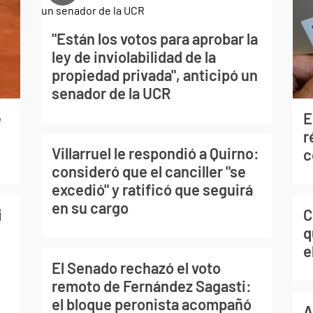
"Están los votos para aprobar la
ley de inviolabilidad de la
propiedad privada", anticipó un
senador de la UCR
e
E
r
Villarruel le respondió a Quirno:
c
consideró que el canciller "se
excedió" y ratificó que seguirá
en su cargo
i
C
q
e
El Senado rechazó el voto
remoto de Fernández Sagasti:
el bloque peronista acompañó
A