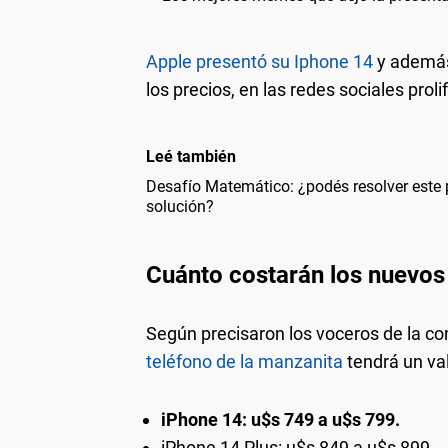
Apple presentó su Iphone 14
y además 
los precios, en las redes sociales pr
Leé también
Desafío Matemático: ¿podés resolver este 
solución?
Cuánto costarán los nuevos
Según precisaron los voceros de la c
teléfono de la manzanita
tendrá un val
iPhone 14: u$s 749 a u$s 799.
iPhone 14 Plus: u$s 849 a u$s 899.