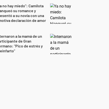
a no hay miedo": Camilota
lanqueó su romance y
esentó a su novia con una
otiva declaración de amor
ternaron a la mamá de un
rticipante de Gran
rmano: "Pico de estrés y
einfarto"