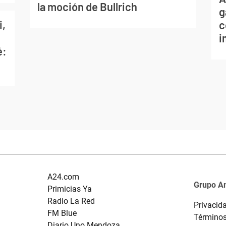
la moción de Bullrich
g
i,
c
i
é:
A24.com
Grupo A
Primicias Ya
Radio La Red
Privacid
FM Blue
Términos
Diario Uno Mendoza