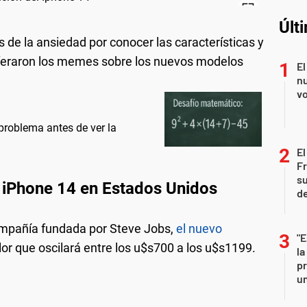
Últ
de la ansiedad por conocer las características y
oliferaron los memes sobre los nuevos modelos
El
nu
vo
problema antes de ver la
El
Fr
su
 iPhone 14 en Estados Unidos
de
ompañía fundada por Steve Jobs,
el nuevo
"E
or que oscilará entre los u$s700 a los u$s1199.
la
pr
un