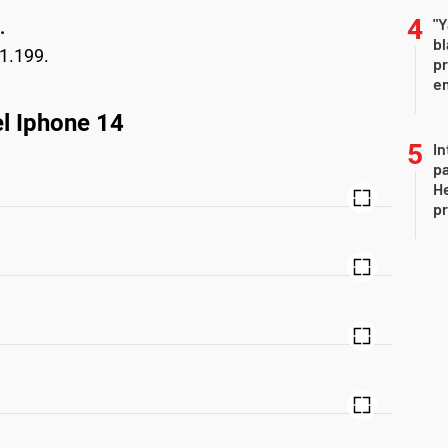
"Y
.
b
1.199.
pr
em
l Iphone 14
In
pa
He
pr