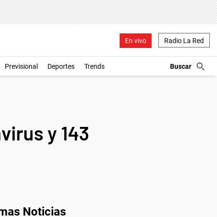
En vivo
Radio La Red
Previsional
Deportes
Trends
virus y 143
imas Noticias