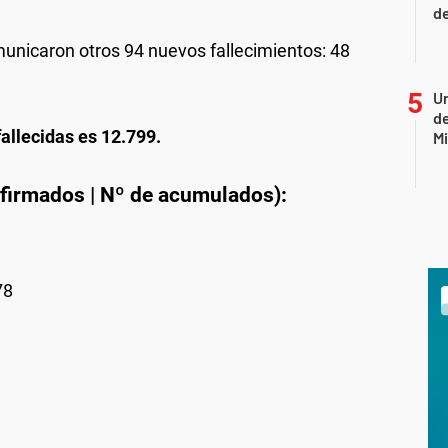
de
municaron otros 94 nuevos fallecimientos: 48
Un
de
allecidas es 12.799.
Mi
nfirmados | Nº de acumulados):
78