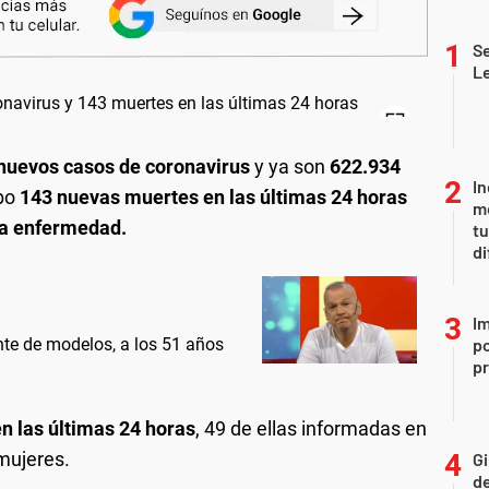
Se
L
nuevos casos de coronavirus
y ya son
622.934
In
bo
143 nuevas muertes en las últimas 24 horas
me
la enfermedad.
t
di
Im
nte de modelos, a los 51 años
po
p
n las últimas 24 horas
, 49 de ellas informadas en
mujeres.
Gi
de