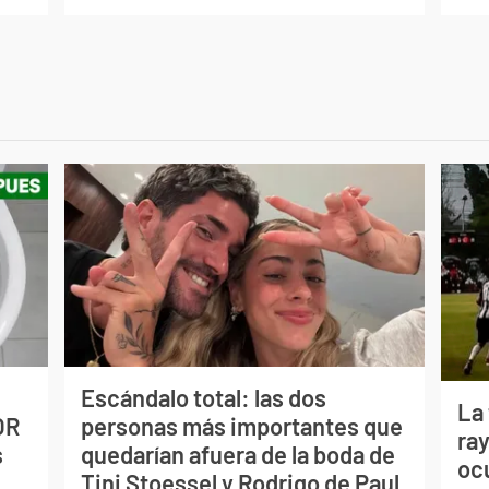
Escándalo total: las dos
La
OR
personas más importantes que
ray
s
quedarían afuera de la boda de
oc
Tini Stoessel y Rodrigo de Paul