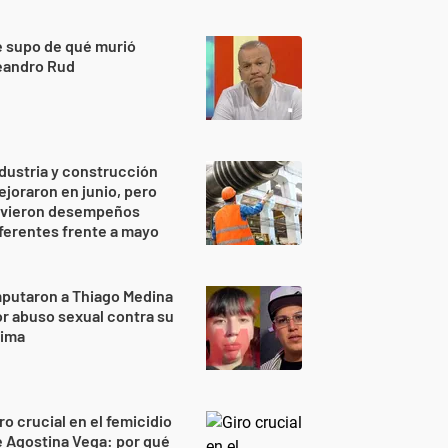
 supo de qué murió
eandro Rud
dustria y construcción
joraron en junio, pero
uvieron desempeños
ferentes frente a mayo
putaron a Thiago Medina
r abuso sexual contra su
rima
ro crucial en el femicidio
 Agostina Vega: por qué