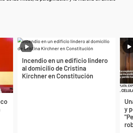
Incendio en un edificio lindero
al domicilio de Cristina
Kirchner en Constitución
ico
Un
a
y 
"P
ro