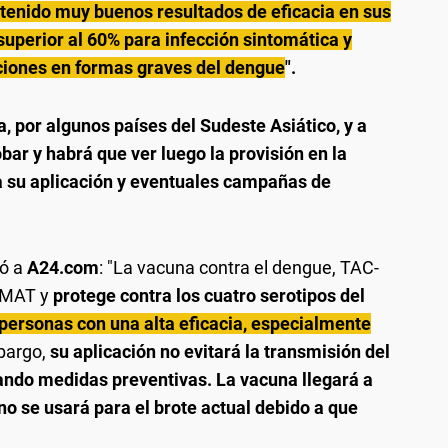
 tenido muy buenos resultados de eficacia en sus
 superior al 60% para infección sintomática y
ciones en formas graves del dengue
".
, por algunos países del Sudeste Asiático, y a
bar y habrá que ver luego la provisión en la
ra su aplicación y eventuales campañas de
ó a
A24.com
: "La vacuna contra el dengue, TAC-
NMAT y
protege contra los cuatro serotipos del
ersonas con una alta eficacia, especialmente
bargo,
su aplicación no evitará la transmisión del
mando medidas preventivas. La vacuna llegará a
o se usará para el brote actual debido a que