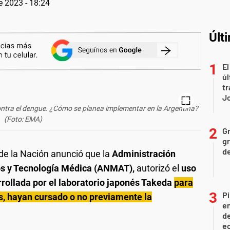
de 2023 - 18:24
Últ
El
úl
tr
J
ntra el dengue. ¿Cómo se planea implementar en la Argentina?
(Foto: EMA)
Gr
gr
d
 de la Nación anunció que la
Administración
s y Tecnología Médica (ANMAT),
autorizó el
uso
rollada por el laboratorio japonés Takeda
para
Pi
s, hayan cursado o no previamente la
en
de
ec