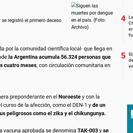
La
 se registró el primero deceso
Ch
en
f
 por la comunidad científica local- que llega en
Si
onde
la Argentina acumula 56.324 personas que
de
os cuatro meses
, con circulación comunitaria en
vo
era preponderante en el
Noroeste
y con la
el curso de la afección, como el DEN-1 y
de un
us peligrosos como el zika y el chikungunya.
, la vacuna aprobada se denomina
TAK-003
y
se