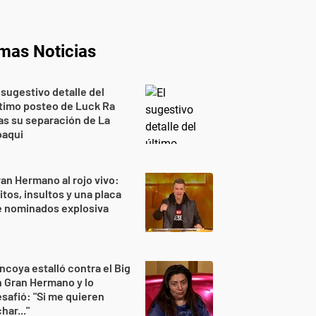
imas Noticias
 sugestivo detalle del
timo posteo de Luck Ra
as su separación de La
oaqui
an Hermano al rojo vivo:
itos, insultos y una placa
e nominados explosiva
ncoya estalló contra el Big
 Gran Hermano y lo
safió: "Si me quieren
har..."