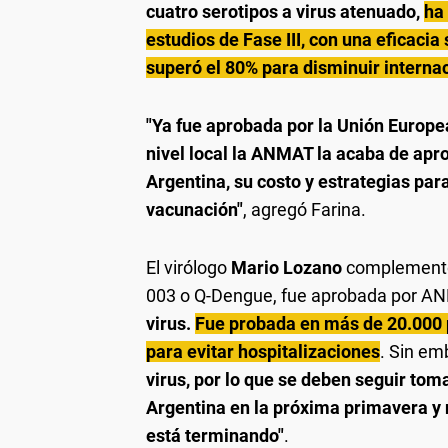
cuatro serotipos a virus atenuado,
ha
estudios de Fase III, con una eficacia
superó el 80% para disminuir interna
"Ya fue aprobada por la Unión Europea
nivel local la ANMAT la acaba de apro
Argentina, su costo y estrategias pa
vacunación"
, agregó Farina.
El virólogo
Mario Lozano
complement
003 o Q-Dengue, fue aprobada por A
virus.
Fue probada en más de 20.000 p
para evitar hospitalizaciones
. Sin em
virus, por lo que se deben seguir to
Argentina en la próxima primavera y n
está terminando"
.