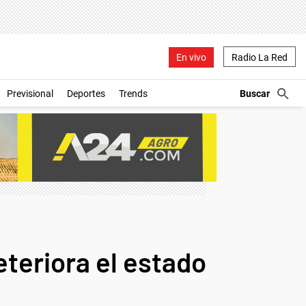
En vivo
Radio La Red
Previsional
Deportes
Trends
eteriora el estado