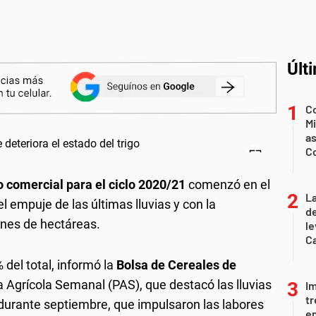
Últ
Co
Mi
a
C
 comercial para el ciclo 2020/21
comenzó en el
La
el empuje de las últimas lluvias y con la
d
ones de hectáreas.
le
Ca
% del total, informó la
Bolsa de Cereales de
 Agrícola Semanal (PAS), que destacó las lluvias
I
tr
a durante septiembre, que impulsaron las labores
en