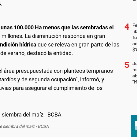
s.
F
 unas 100.000 Ha menos que las sembradas el
li
,3 millones. La disminución responde en gran
fu
a
ondición hídrica
que se releva en gran parte de las
$7
 de verano, destacó la entidad.
Ju
m
el área presupuestada con planteos tempranos
a
tardíos y de segunda ocupación", informó, y
"M
uvias para asegurar el cumplimiento de los
de siembra del maíz - BCBA