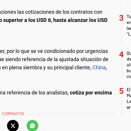
iones las cotizaciones de los contratos con
Tu
o superior a los USD 6, hasta alcanzar los USD
en
la
"L
er, por lo que se ve condicionado por urgencias
Qu
de
e siendo referencia de la ajustada situación de
úl
en plena siembra y su principal cliente,
China
,
b
rí
El
ima referencia de los analistas,
cotiza por encima
Ma
L
ar
COMPARTIR