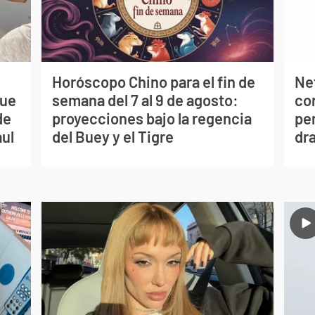
Horóscopo Chino para el fin de
Net
que
semana del 7 al 9 de agosto:
co
de
proyecciones bajo la regencia
per
aul
del Buey y el Tigre
dr