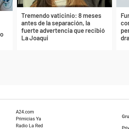
Tremendo vaticinio: 8 meses
Fur
antes de la separación, la
co
s
fuerte advertencia que recibió
per
vo
La Joaqui
dr
A24.com
Gr
Primicias Ya
Radio La Red
Pri