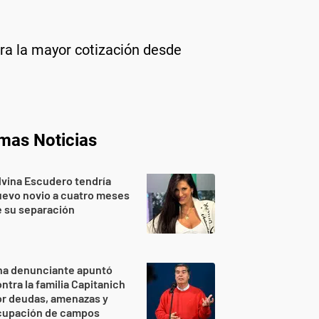
tra la mayor cotización desde
imas Noticias
lvina Escudero tendría
evo novio a cuatro meses
 su separación
na denunciante apuntó
ntra la familia Capitanich
or deudas, amenazas y
cupación de campos