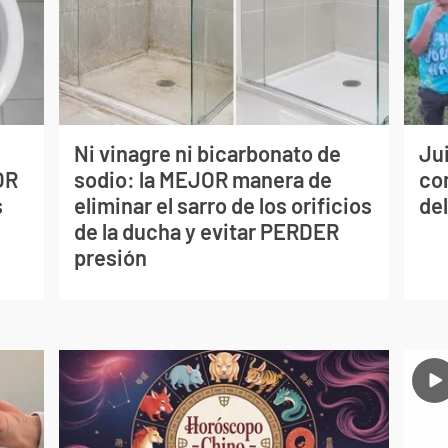
Ni vinagre ni bicarbonato de
Jui
OR
sodio: la MEJOR manera de
co
s
eliminar el sarro de los orificios
del
de la ducha y evitar PERDER
presión