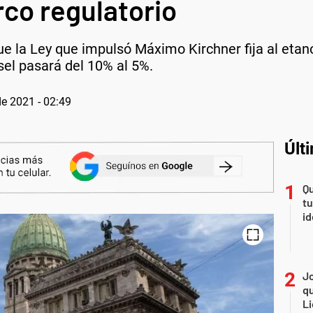
co regulatorio
e la Ley que impulsó Máximo Kirchner fija al etano
ésel pasará del 10% al 5%.
de 2021 - 02:49
Últ
Qu
tu
id
Jo
qu
Li