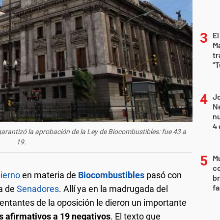
El
Ma
tr
"T
Jo
Ne
nu
4 
arantizó la aprobación de la Ley de Biocombustibles: fue 43 a
19.
Mu
c
ierno
en materia de
Biocombustibles
pasó con
br
fa
ra de
Senadores
. Allí ya en la madrugada del
sentantes de la oposición le dieron un importante
s afirmativos a 19 negativos
. El texto que