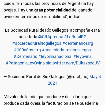
caída. “En todas las provincias de Argentina hay
ovejas. Hay una
gran potencialidad
del ganado
ovino en términos de rentabilidad”, indicó.
La Sociedad Rural de Río Gallegos, acompaña esta
solicitada.
@CRAprensa
#LaRuralRG
#sociedadruralriogallegos
#centenariosrrg
#100añossrrg
#sociedadruralriogallegos
#Centenario
#leyovinanacional
#leyovina
#PatagoniaLeyOvina
pic.twitter.com/DUkszsxcUV
— Sociedad Rural de Rio Gallegos (@rural_rio)
May 4,
2021
“Al valor de la cría que produce y de la lana que
produce cada oveja, la facturación se te puede ir a