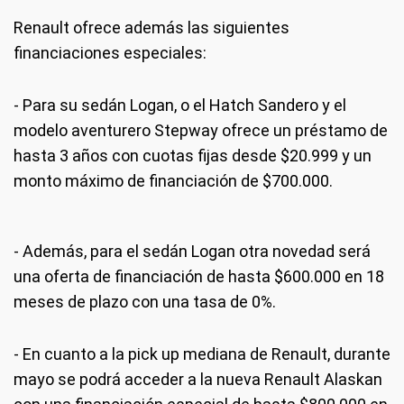
Renault ofrece además las siguientes
financiaciones especiales:
En lo que refiere a planes de ahorro, Plan Rombo ofrece para
Renault
Alaskan el Plan de Entrega Asegurada del vehículo desde la cuota 6-
único en su segmento-, integrando solamente el 15% de su valor. Esto
- Para su sedán Logan, o el Hatch Sandero y el
aplica a su plan de 120 cuotas con financiación del 100% del valor del
modelo aventurero Stepway ofrece un préstamo de
vehículo, sin necesidad de pagar una cuota extraordinaria al momento
de la adjudicación.
hasta 3 años con cuotas fijas desde $20.999 y un
monto máximo de financiación de $700.000.
- Además, para el sedán Logan otra novedad será
una oferta de financiación de hasta $600.000 en 18
meses de plazo con una tasa de 0%.
- En cuanto a la pick up mediana de Renault, durante
mayo se podrá acceder a la nueva Renault Alaskan