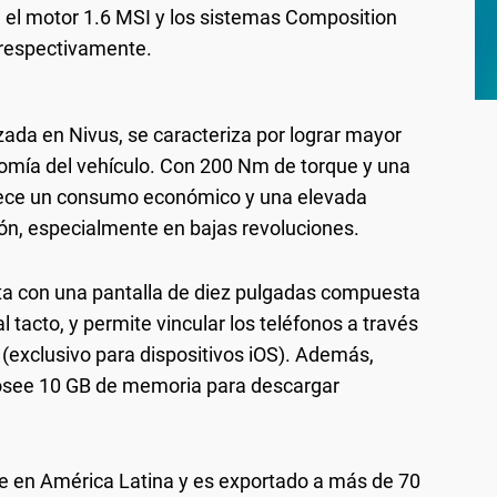
el motor 1.6 MSI y los sistemas Composition
 respectivamente.
zada en Nivus, se caracteriza por lograr mayor
onomía del vehículo. Con 200 Nm de torque y una
ofrece un consumo económico y una elevada
ión, especialmente en bajas revoluciones.
nta con una pantalla de diez pulgadas compuesta
 tacto, y permite vincular los teléfonos a través
ora, La nueva motorización disponible en el T-Cross, que ya es
(exclusivo para dispositivos iOS). Además,
or eficiencia y, en resultado, mejor autonomía del vehículo. Con
 posee 10 GB de memoria para descargar
eis velocidades, ofrece un consumo económico y una elevada
eleración, especialmente en bajas revoluciones.
ine 200 TSI AT: $3.854.300, T-Cross Comfortline 200 TSI AT:
$3.493.850
e en América Latina y es exportado a más de 70