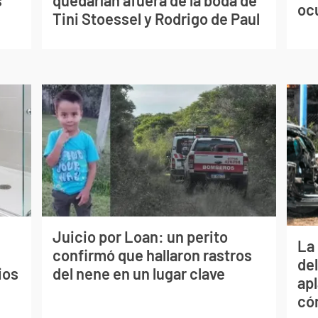
oc
Tini Stoessel y Rodrigo de Paul
Juicio por Loan: un perito
La 
confirmó que hallaron rastros
de
ios
del nene en un lugar clave
apl
có