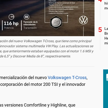
hi
mo
La
Br
He
ación del nuevo
Volkswagen T-Cross
, que tiene como principal
mi
l innovador sistema multimedia
VW Play
. Las actualizaciones se
ne, que anteriormente estaban equipadas con el motor 1.6 MSI y
e 6,5” y Discover Media de 8”, respectivamente.
mercialización del nuevo
Volkswagen T-Cross
,
ncorporación del motor 200 TSI y el innovador
as versiones Comfortline y Highline, que