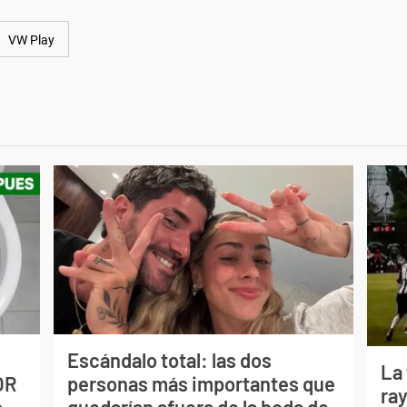
VW Play
Escándalo total: las dos
La
OR
personas más importantes que
ray
s
quedarían afuera de la boda de