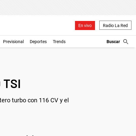
En vivo
Radio La Red
Previsional
Deportes
Trends
 TSI
tero turbo con 116 CV y el