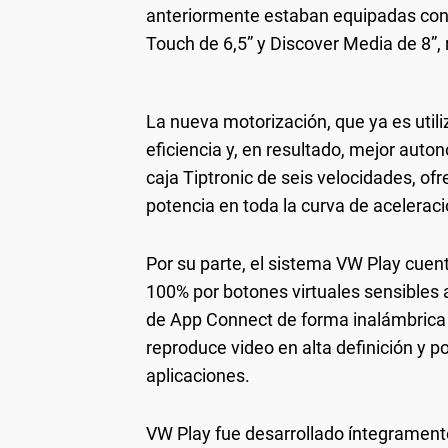
anteriormente estaban equipadas con 
Touch de 6,5” y Discover Media de 8”,
La nueva motorización, que ya es utili
eficiencia y, en resultado, mejor aut
caja Tiptronic de seis velocidades, 
potencia en toda la curva de acelerac
Por su parte, el sistema VW Play cue
100% por botones virtuales sensibles al
Volkswagen
continua renovando su gama SUV. Ah
de App Connect de forma inalámbrica 
utilizada en Nivus, se caracteriza por lograr may
reproduce video en alta definición y
200 Nm de torque y una caja Tiptronic de s
aplicaciones.
potencia en toda la curva de ac
Precios sugeridos al público: T-Cross Highl
VW Play fue desarrollado íntegrament