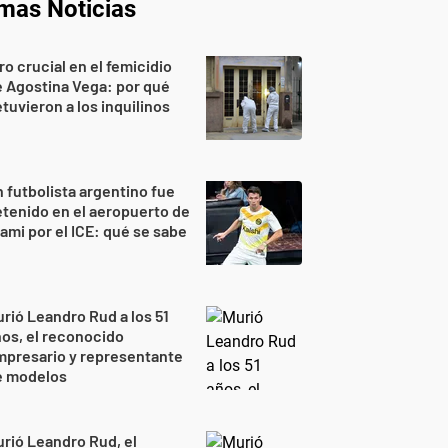
imas Noticias
ro crucial en el femicidio
 Agostina Vega: por qué
tuvieron a los inquilinos
 futbolista argentino fue
tenido en el aeropuerto de
ami por el ICE: qué se sabe
rió Leandro Rud a los 51
os, el reconocido
mpresario y representante
e modelos
rió Leandro Rud, el