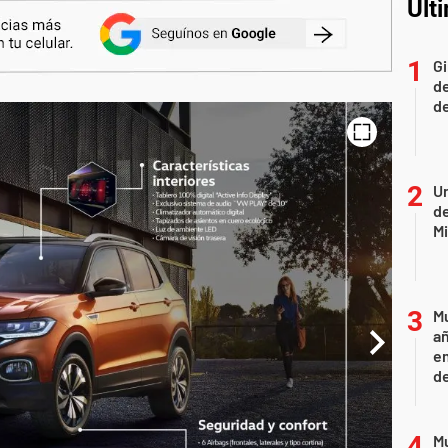
Últ
Gi
de
de
Un
de
Mi
Mu
añ
e
d
Mu