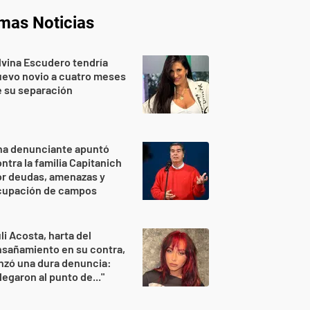
imas Noticias
lvina Escudero tendría
evo novio a cuatro meses
 su separación
na denunciante apuntó
ntra la familia Capitanich
or deudas, amenazas y
cupación de campos
li Acosta, harta del
sañamiento en su contra,
nzó una dura denuncia:
legaron al punto de..."