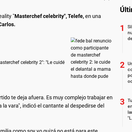
Últ
ality "
Masterchef celebrity", Telefe,
en una
arlos.
Si
nu
de
sterchef celebrity 2": "Le cuidé
U
co
p
o
tido te deja afuera. Es muy complejo trabajar en
Tu
la vara", indicó el cantante al despedirse del
en
la
"L
amilia como soy yo quizá no está para este