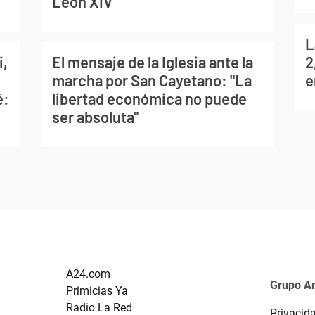
León XIV
L
i,
El mensaje de la Iglesia ante la
2
marcha por San Cayetano: "La
e
é:
libertad económica no puede
ser absoluta"
A24.com
Grupo A
Primicias Ya
Radio La Red
Privacid