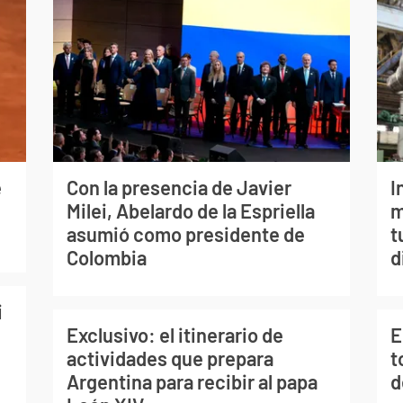
e
Con la presencia de Javier
I
Milei, Abelardo de la Espriella
m
asumió como presidente de
t
Colombia
d
i
Exclusivo: el itinerario de
E
actividades que prepara
t
Argentina para recibir al papa
d