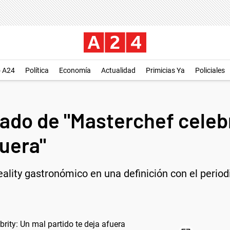
o A24
Política
Economía
Actualidad
Primicias Ya
Policiales
ado de "Masterchef celebr
fuera"
eality gastronómico en una definición con el period