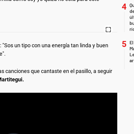
Qu
de
úl
b
rí
El
o: "Sos un tipo con una energía tan linda y buen
Ma
e".
L
ar
as canciones que cantaste en el pasillo, a seguir
artitegui.