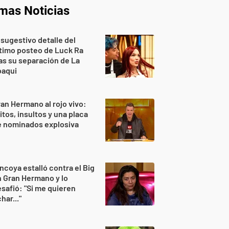
imas Noticias
 sugestivo detalle del
timo posteo de Luck Ra
as su separación de La
oaqui
an Hermano al rojo vivo:
itos, insultos y una placa
e nominados explosiva
ncoya estalló contra el Big
 Gran Hermano y lo
safió: "Si me quieren
har..."