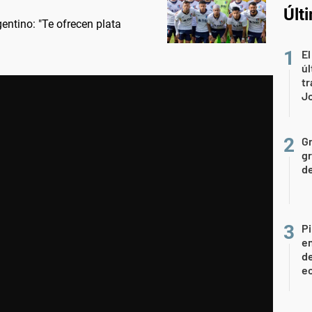
Últ
entino: "Te ofrecen plata
El
úl
tr
J
Gr
gr
d
Pi
en
de
ec