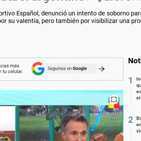
rtivo Español, denunció un intento de soborno para
 por su valentía, pero también por visibilizar una 
Not
In
qu
eq
el
Bo
en
vi