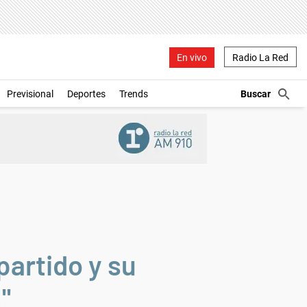
En vivo
Radio La Red
Previsional
Deportes
Trends
partido y su
"