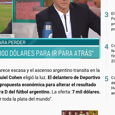
El
P
pr
po
Co
fe
fi
2
ece escasa y el ascenso argentino transita en la
uiel Cohen
eligió la luz.
El delantero de Deportivo
Có
de
propuesta económica para alterar el resultado
Hu
ra D del fútbol argentino.
La oferta:
7 mil dólares.
a
r toda la plata del mundo”.