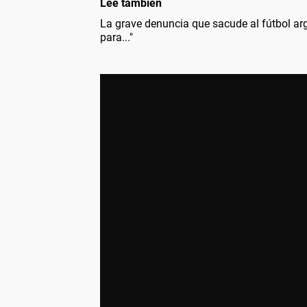
Leé también
La grave denuncia que sacude al fútbol arg
para..."