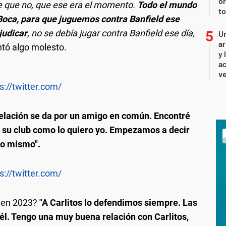
or
ije que no, que ese era el momento.
Todo el mundo
to
 Boca, para que juguemos contra Banfield ese
judicar
, no se debía jugar contra Banfield ese día,
Un
ar
tó algo molesto.
y 
ac
ve
s://twitter.com/
elación se da por un amigo en común. Encontré
 su club como lo quiero yo. Empezamos a decir
lo mismo".
s://twitter.com/
a en 2023?
"A Carlitos lo defendimos siempre. Las
él. Tengo una muy buena relación con Carlitos,