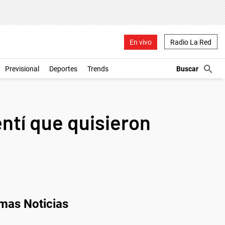
En vivo
Radio La Red
Previsional
Deportes
Trends
entí que quisieron
imas Noticias