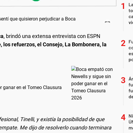
La
t
ca
vi
ca
, brindó una extensa entrevista con ESPN
Fu
 los refuerzos, el Consejo, La Bombonera, la
c
es
p
Án
fu
r ganar en el Torneo Clausura
fu
de
Ni
sional, Tinelli, y existía la posibilidad de que
Ú
empate. Me dijo de resolverlo cuando terminara
ma