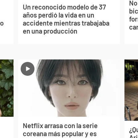
No
Un reconocido modelo de 37
bi
s
años perdió la vida en un
for
vo
accidente mientras trabajaba
can
en una producción
Netflix arrasa con la serie
¿Q
coreana más popular y es
Ar