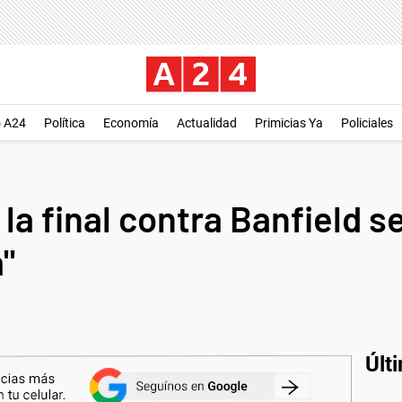
o A24
Política
Economía
Actualidad
Primicias Ya
Policiales
la final contra Banfield s
"
Últ