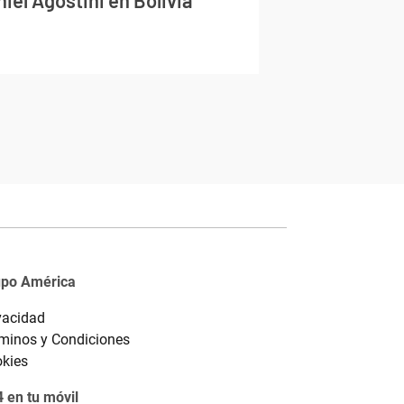
iel Agostini en Bolivia
upo América
vacidad
minos y Condiciones
kies
 en tu móvil