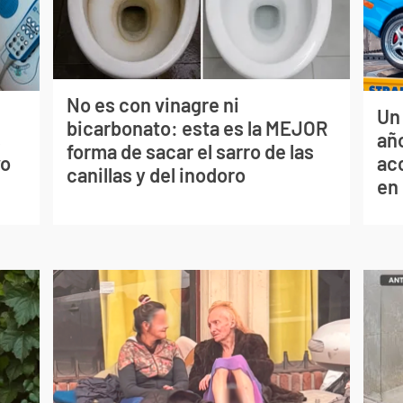
No es con vinagre ni
Un
bicarbonato: esta es la MEJOR
s
año
forma de sacar el sarro de las
vo
ac
canillas y del inodoro
en