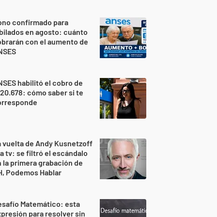
ono confirmado para
bilados en agosto: cuánto
brarán con el aumento de
NSES
SES habilitó el cobro de
20.678: cómo saber si te
orresponde
 vuelta de Andy Kusnetzoff
la tv: se filtró el escándalo
 la primera grabación de
H, Podemos Hablar
safío Matemático: esta
presión para resolver sin