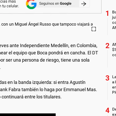
B
ju
co
A
AN
jueves ante Independiente Medellín, en Colombia,
$1
ear el equipo que Boca pondrá en cancha. El DT
c
por ser una persona de riesgo, tiene una sola
.
La
a 
das en la banda izquierda: si entra Agustín
en
Frank Fabra también lo haga por Emmanuel Mas.
P
continuará entre los titulares.
De
ex