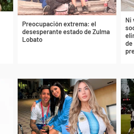
Ni 
Preocupación extrema: el
so
desesperante estado de Zulma
eli
Lobato
de
pr