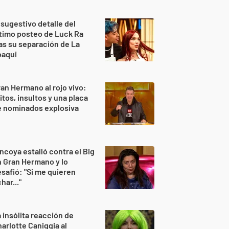
 sugestivo detalle del
timo posteo de Luck Ra
as su separación de La
oaqui
an Hermano al rojo vivo:
itos, insultos y una placa
e nominados explosiva
ncoya estalló contra el Big
 Gran Hermano y lo
safió: "Si me quieren
har..."
 insólita reacción de
arlotte Caniggia al