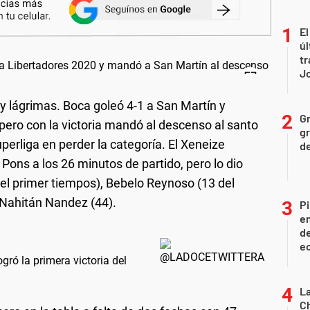
El
úl
tr
J
y lágrimas. Boca goleó 4-1 a San Martín y
Gr
 pero con la victoria mandó al descenso al santo
gr
erliga en perder la categoría. El Xeneize
d
ons a los 26 minutos de partido, pero lo dio
el primer tiempos), Bebelo Reynoso (13 del
 Nahitán Nandez (44).
Pi
en
de
ec
gró la primera victoria del
La
Ch