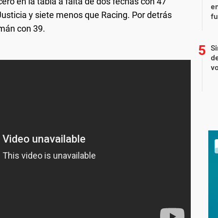
ero en la tabla a falta de dos fechas con 47
en
usticia y siete menos que Racing. Por detrás
f
umán con 39.
Si
de
vo