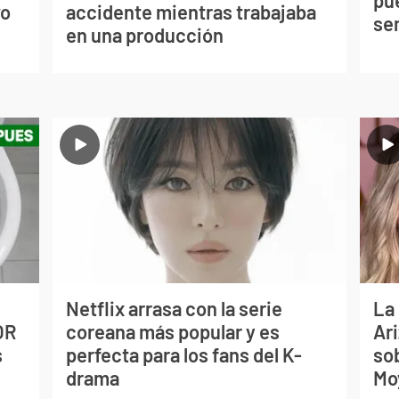
vo
accidente mientras trabajaba
se
en una producción
Netflix arrasa con la serie
La
OR
coreana más popular y es
Ari
s
perfecta para los fans del K-
so
drama
Mo