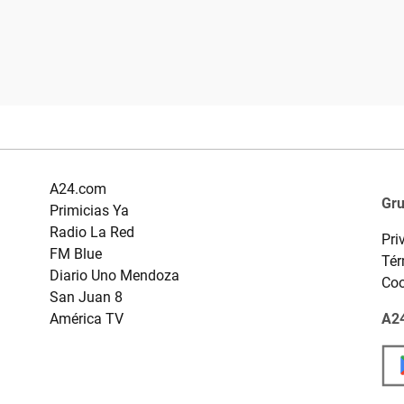
A24.com
Gr
Primicias Ya
Radio La Red
Pri
FM Blue
Tér
Diario Uno Mendoza
Coo
San Juan 8
América TV
A24