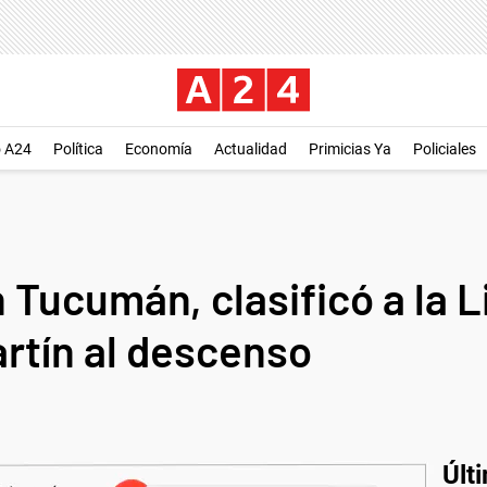
o A24
Política
Economía
Actualidad
Primicias Ya
Policiales
n Tucumán, clasificó a la 
rtín al descenso
Últ