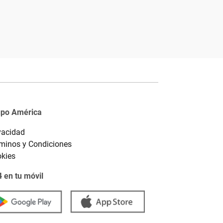
upo América
vacidad
minos y Condiciones
kies
 en tu móvil