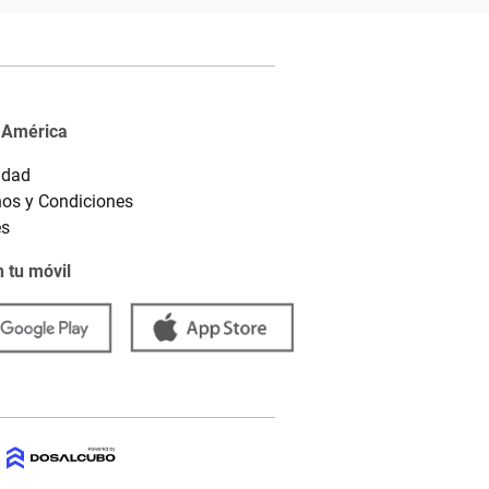
 América
idad
os y Condiciones
es
 tu móvil