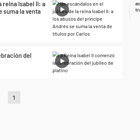
reina Isabel II: a
a
tr
e suma la venta
ebración del
1