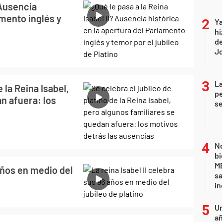
 Ausencia
amento inglés y
Ya
hi
de
Jo
La
 la Reina Isabel,
pe
n afuera: los
se
No
bi
ME
 años en medio del
sa
i
U
añ