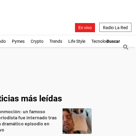
En vivo
Radio La Red
ndo
Pymes
Crypto
Trends
Life Style
Tecnología
icias más leídas
onmoción: un famoso
riodista fue internado tras
 dramático episodio en
vo