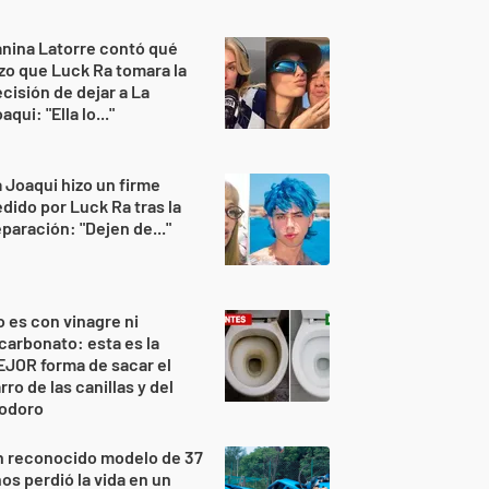
nina Latorre contó qué
zo que Luck Ra tomara la
cisión de dejar a La
aqui: "Ella lo..."
 Joaqui hizo un firme
dido por Luck Ra tras la
paración: "Dejen de..."
 es con vinagre ni
carbonato: esta es la
JOR forma de sacar el
rro de las canillas y del
nodoro
n reconocido modelo de 37
os perdió la vida en un