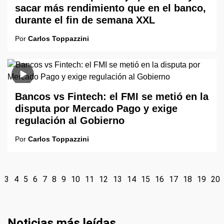
sacar más rendimiento que en el banco,
durante el fin de semana XXL
Por
Carlos Toppazzini
Bancos vs Fintech: el FMI se metió en la
disputa por Mercado Pago y exige
regulación al Gobierno
Por
Carlos Toppazzini
3
4
5
6
7
8
9
10
11
12
13
14
15
16
17
18
19
20
Noticias más leídas