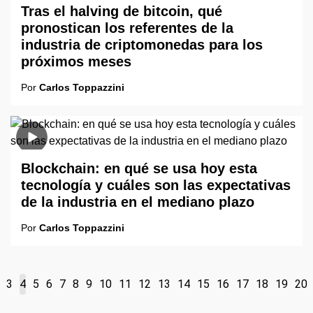
Tras el halving de bitcoin, qué
pronostican los referentes de la
industria de criptomonedas para los
próximos meses
Por
Carlos Toppazzini
Blockchain: en qué se usa hoy esta
tecnología y cuáles son las expectativas
de la industria en el mediano plazo
Por
Carlos Toppazzini
3
4
5
6
7
8
9
10
11
12
13
14
15
16
17
18
19
20