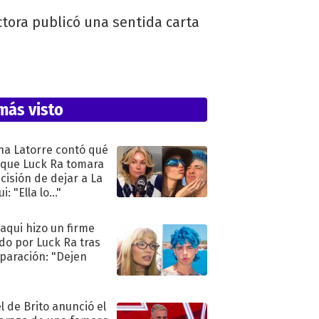
ctora publicó una sentida carta
más visto
na Latorre contó qué
 que Luck Ra tomara
ecisión de dejar a La
i: "Ella lo..."
oaqui hizo un firme
do por Luck Ra tras
eparación: "Dejen
"
l de Brito anunció el