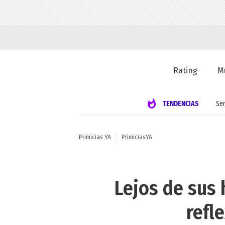
Rating
M
TENDENCIAS
Se
Primicias YA
PrimiciasYA
Lejos de sus
refl