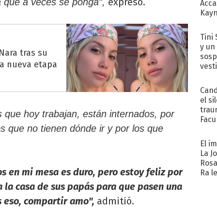
expresó.
a que a veces se ponga”,
Acca
Kayn
cum
Tini 
y un
Nara tras su
sosp
na nueva etapa
vest
Cand
el si
trau
s que hoy trabajan, están internados, por
Facu
os que no tienen dónde ir y por los que
"Teng
El i
La J
Rosa
s en mi mesa es duro, pero estoy feliz por
Ra l
 a la casa de sus papás para que pasen una
 eso, compartir amo",
admitió.