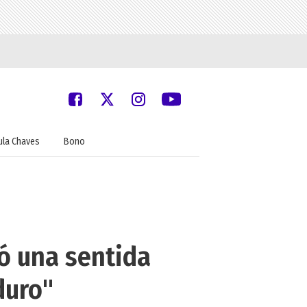
ula Chaves
Bono
ó una sentida
duro"