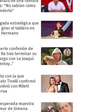
razo de una famosa
iz: "No sabían cómo
nderlo"
ugada estratégica que
 girar el tablero en
n Hermano
uerte confesión de
 Ra tras terminar su
azgo con La Joaqui:
stoy..."
oto con la que
elo Tinelli confirmó
volvió con Milett
eroa
nesperada muestra
mor de Gimena