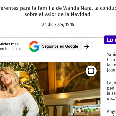
ferentes para la familia de Wanda Nara, la condu
sobre el valor de la Navidad.
24 dic 2024, 19:15
Lo 
Yani
hizo
la d
Joaqu
La J
pedi
la s
de...
Ánge