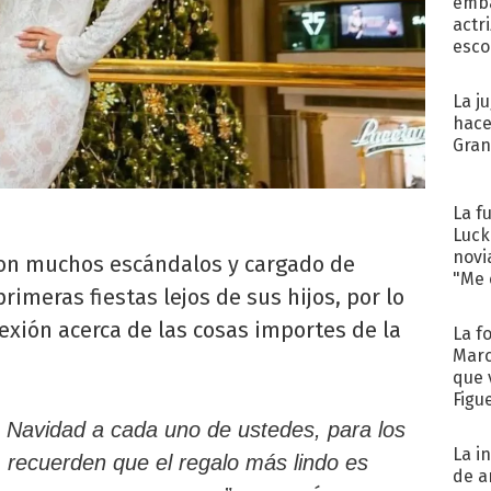
emba
actr
esco
La j
hace
Gra
La f
Luck
novi
on muchos escándalos y cargado de
"Me e
imeras fiestas lejos de sus hijos, por lo
xión acerca de las cosas importes de la
La f
Marc
que 
Figu
z Navidad a cada uno de ustedes, para los
La i
, recuerden que el regalo más lindo es
de a