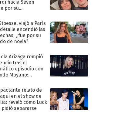
rdi hacia Seven
e por su
pleaños
Stoessel viajó a París
 detalle encendió las
echas: ¿fue por su
ido de novia?
ela Arizaga rompió
lencio tras el
mático episodio con
ndo Moyano:
o..."
mpactante relato de
oaqui en el show de
lía: reveló cómo Luck
e pidió separarse