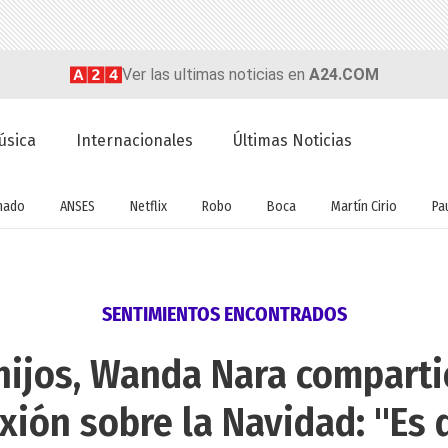
Ver las ultimas noticias en
A24.COM
úsica
Internacionales
Últimas Noticias
nado
ANSES
Netflix
Robo
Boca
Martín Cirio
Pa
SENTIMIENTOS ENCONTRADOS
 hijos, Wanda Nara comparti
exión sobre la Navidad: "Es 