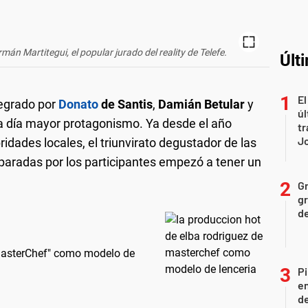
án Martitegui, el popular jurado del reality de Telefe.
Últ
El
egrado por
Donato
de Santis
,
Damián Betular
y
úl
a día mayor protagonismo. Ya desde el año
tr
J
ridades locales, el triunvirato degustador de las
eparadas por los participantes empezó a tener un
Gr
gr
d
MasterChef" como modelo de
Pi
en
de