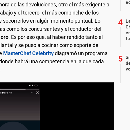
ec
hora de las devoluciones, otro el más exigente a
abajo y el tercero, el más compinche de los
e socorrerlos en algún momento puntual. Lo
La
Ch
tas como los concursantes y el conductor del
en
Moro
. Es por eso que, al haber rendido tanto el
f
elantal y se puso a cocinar como soporte de
de
MasterChef Celebrity
diagramó un programa
Si
, donde habrá una competencia en la que cada
de
vo
.