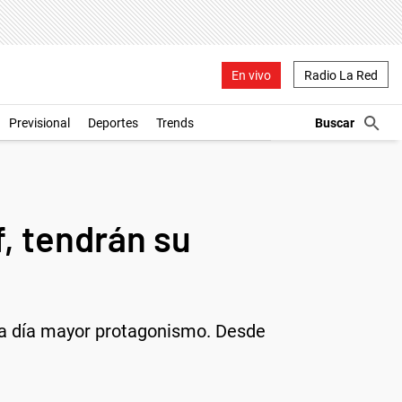
En vivo
Radio La Red
Previsional
Deportes
Trends
, tendrán su
da día mayor protagonismo. Desde