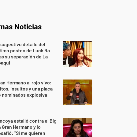
imas Noticias
 sugestivo detalle del
timo posteo de Luck Ra
as su separación de La
oaqui
an Hermano al rojo vivo:
itos, insultos y una placa
e nominados explosiva
ncoya estalló contra el Big
 Gran Hermano y lo
safió: "Si me quieren