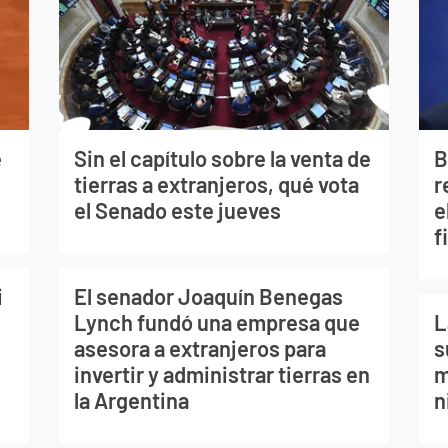
e
Sin el capítulo sobre la venta de
B
tierras a extranjeros, qué vota
r
el Senado este jueves
e
f
i
El senador Joaquín Benegas
Lynch fundó una empresa que
L
asesora a extranjeros para
s
invertir y administrar tierras en
m
la Argentina
n