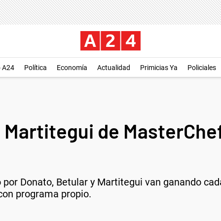
o A24
Política
Economía
Actualidad
Primicias Ya
Policiales
y Martitegui de MasterChef
o por Donato, Betular y Martitegui van ganando ca
 con programa propio.