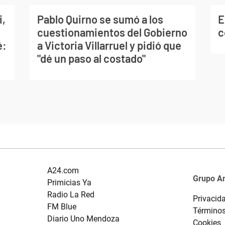
i,
Pablo Quirno se sumó a los
E
cuestionamientos del Gobierno
c
é:
a Victoria Villarruel y pidió que
"dé un paso al costado"
A24.com
Grupo A
Primicias Ya
Radio La Red
Privacid
FM Blue
Términos
Diario Uno Mendoza
Cookies