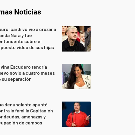
imas Noticias
uro Icardi volvió a cruzar a
nda Nara y fue
ontundente sobre el
puesto video de sus hijas
lvina Escudero tendría
evo novio a cuatro meses
 su separación
na denunciante apuntó
ntra la familia Capitanich
or deudas, amenazas y
cupación de campos