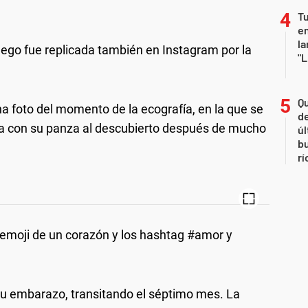
Tu
en
la
luego fue replicada también en Instagram por la
"L
Qu
 foto del momento de la ecografía, en la que se
de
a con su panza al descubierto después de mucho
úl
b
rí
n emoji de un corazón y los hashtag #amor y
su embarazo, transitando el séptimo mes. La