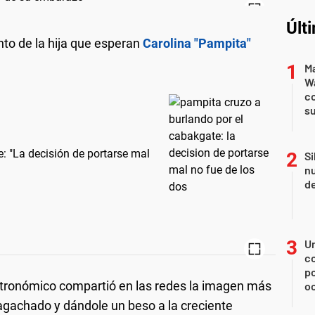
Últ
to de la hija que esperan
Carolina "Pampita"
Ma
Wa
c
su
: "La decisión de portarse mal
Si
nu
de
U
co
p
stronómico compartió en las redes la imagen más
o
l agachado y dándole un beso a la creciente