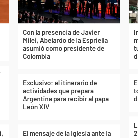
e
Con la presencia de Javier
I
Milei, Abelardo de la Espriella
m
asumió como presidente de
t
Colombia
d
i
Exclusivo: el itinerario de
E
actividades que prepara
t
Argentina para recibir al papa
d
León XIV
L
i,
El mensaje de la Iglesia ante la
2