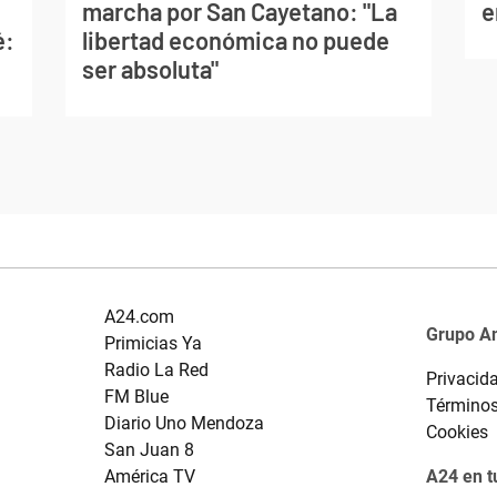
marcha por San Cayetano: "La
e
é:
libertad económica no puede
ser absoluta"
A24.com
Grupo A
Primicias Ya
Radio La Red
Privacid
FM Blue
Términos
Diario Uno Mendoza
Cookies
San Juan 8
América TV
A24 en t