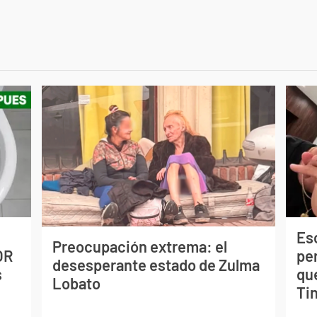
Esc
Preocupación extrema: el
OR
pe
desesperante estado de Zulma
s
qu
Lobato
Tin