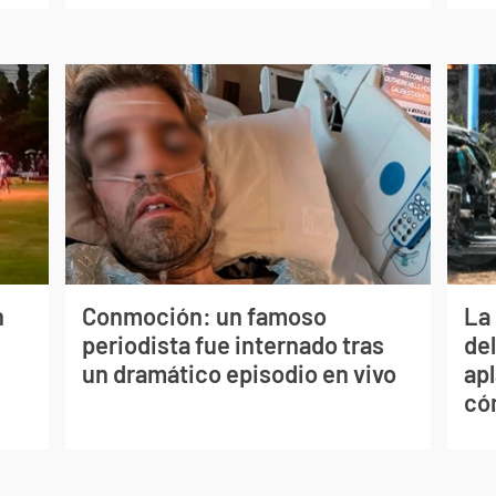
n
Conmoción: un famoso
La 
periodista fue internado tras
de
un dramático episodio en vivo
apl
có