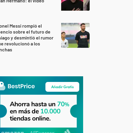
an Hermano: el video
onel Messi rompió el
lencio sobre el futuro de
iago y desmintió el rumor
e revolucionó a los
inchas