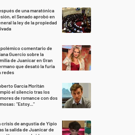
espués de una maratónica
sión, el Senado aprobó en
neral la ley de la propiedad
ivada
 polémico comentario de
iana Guercio sobre la
milia de Juanicar en Gran
rmano que desató la furia
n redes
berto García Moritán
mpió el silencio tras los
umores de romance con dos
mosas: "Estoy..."
 crisis de angustia de Yipio
as la salida de Juanicar de