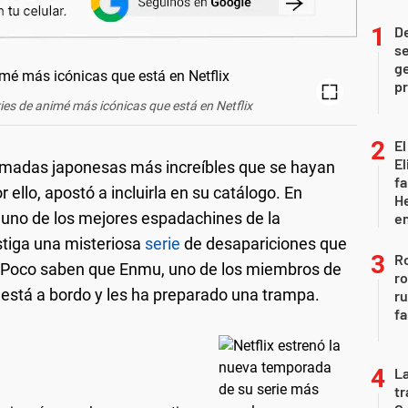
D
se
ge
pr
ies de animé más icónicas que está en Netflix
El
El
nimadas japonesas más increíbles que se hayan
fa
r ello, apostó a incluirla en su catálogo. En
He
 uno de los mejores espadachines de la
e
tiga una misteriosa
serie
de desapariciones que
Ro
o”. Poco saben que Enmu, uno de los miembros de
ro
stá a bordo y les ha preparado una trampa.
r
fa
La
tr