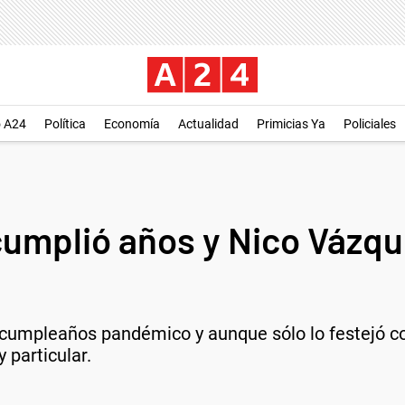
o A24
Política
Economía
Actualidad
Primicias Ya
Policiales
umplió años y Nico Vázque
cumpleaños pandémico y aunque sólo lo festejó con
 particular.