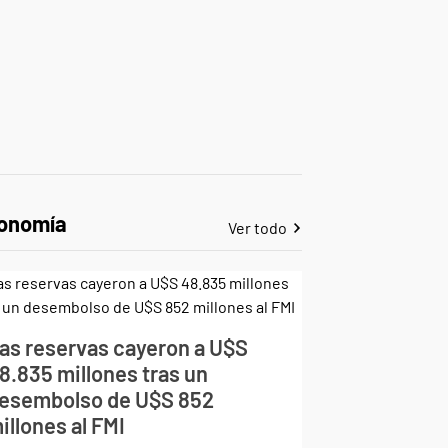
onomía
Ver todo
as reservas cayeron a U$S
8.835 millones tras un
esembolso de U$S 852
illones al FMI