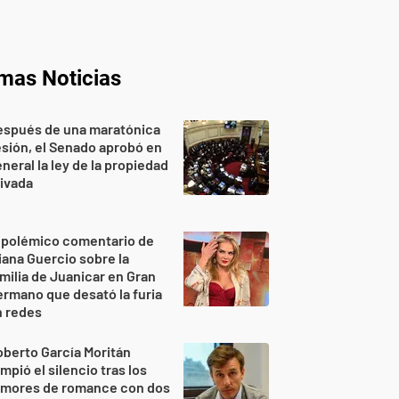
imas Noticias
espués de una maratónica
sión, el Senado aprobó en
neral la ley de la propiedad
ivada
 polémico comentario de
iana Guercio sobre la
milia de Juanicar en Gran
rmano que desató la furia
n redes
berto García Moritán
mpió el silencio tras los
umores de romance con dos