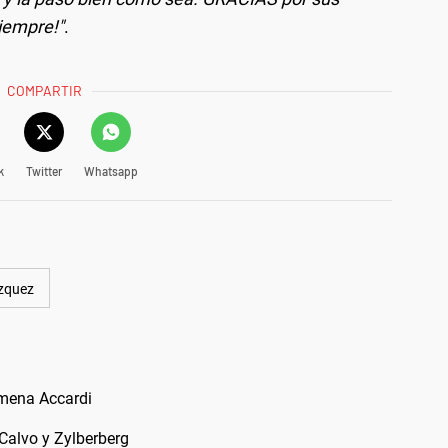
iempre!"
.
COMPARTIR
k
Twitter
Whatsapp
zquez
imena Accardi
Calvo y Zylberberg