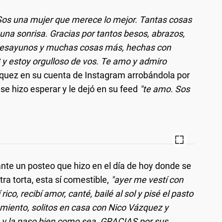
 Sos una mujer que merece lo mejor. Tantas cosas
una sonrisa. Gracias por tantos besos, abrazos,
s, desayunos y muchas cosas más, hechas con
y estoy orgulloso de vos. Te amo y admiro
zquez en su cuenta de Instagram arrobándola por
se hizo esperar y le dejó en su feed
"te amo. Sos
nte un posteo que hizo en el día de hoy donde se
tra torta, esta sí comestible,
"ayer me vestí con
co, recibí amor, canté, bailé al sol y pisé el pasto
iento, solitos en casa con Nico Vázquez y
s y la paso bien como sea. GRACIAS por sus