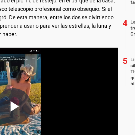
do el pic nic de festejo, en el parque de la casa,
fa
sco telescopio profesional como obsequio. Si el
ogró. De esta manera, entre los dos se divirtiendo
La
ender a usarlo para ver las estrellas, la luna y
tr
Gr
r haber.
Li
si
Th
qu
h