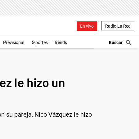
En vivo
Radio La Red
Previsional
Deportes
Trends
z le hizo un
 su pareja, Nico Vázquez le hizo