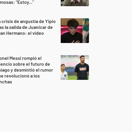
mosas: "Estoy..."
 crisis de angustia de Yipio
as la salida de Juanicar de
an Hermano: el video
onel Messi rompió el
lencio sobre el futuro de
iago y desmintió el rumor
e revolucionó a los
inchas