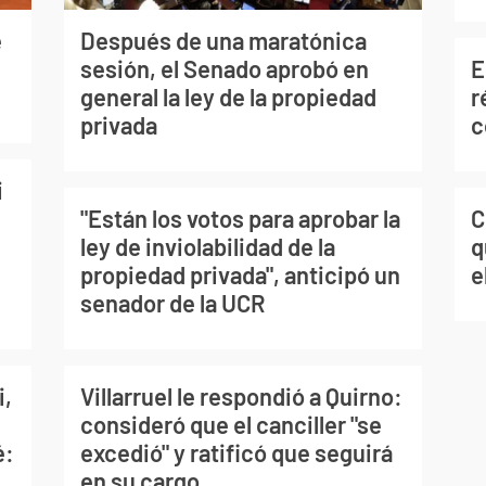
e
Después de una maratónica
E
sesión, el Senado aprobó en
r
general la ley de la propiedad
c
privada
i
C
"Están los votos para aprobar la
q
ley de inviolabilidad de la
e
propiedad privada", anticipó un
senador de la UCR
i,
Villarruel le respondió a Quirno:
consideró que el canciller "se
é:
excedió" y ratificó que seguirá
en su cargo