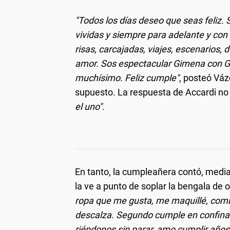
"Todos los días deseo que seas feliz.
vividas y siempre para adelante y con 
risas, carcajadas, viajes, escenario
amor. Sos espectacular Gimena con G 
muchísimo. Feliz cumple"
, posteó Vá
supuesto. La respuesta de Accardi no 
el uno"
.
En tanto, la cumpleañera contó, media
la ve a punto de soplar la bengala de o
ropa que me gusta, me maquillé, comí ri
descalza. Segundo cumple en confinam
riéndonos sin parar, amo cumplir año