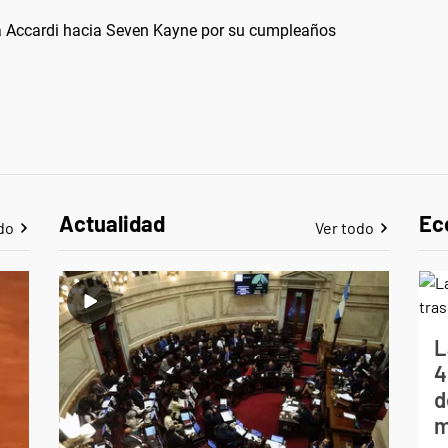
 Accardi hacia Seven Kayne por su cumpleaños
Actualidad
Ec
do
Ver todo
L
4
d
m