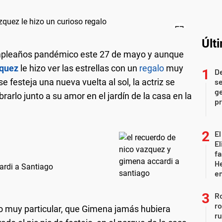
Últ
mpleaños pandémico este 27 de mayo y aunque
quez
le hizo ver las estrellas con un
regalo
muy
D
e festeja una nueva vuelta al sol, la actriz se
se
ge
arlo junto a su amor en el jardín de la casa en la
pr
El
El
fa
He
ardi a Santiago
e
Ro
ro
lo muy particular, que Gimena jamás hubiera
r