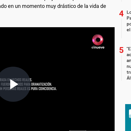
ado en un momento muy drástico de la vida de
Lo
Pa
po
el
"E
ac
an
nu
tr
Ál