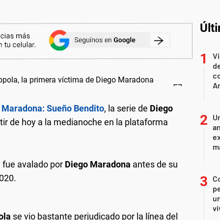
Últ
Vi
d
co
Ar
e
Maradona: Sueño Bendito
, la serie de
Diego
Un
tir de hoy a la medianoche en la plataforma
an
ex
ma
, fue avalado por
Diego Maradona
antes de su
2020.
C
pe
un
vi
ola
se vio bastante perjudicado por la línea del