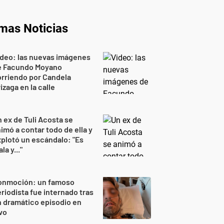
imas Noticias
deo: las nuevas imágenes
e Facundo Moyano
rriendo por Candela
izaga en la calle
 ex de Tuli Acosta se
imó a contar todo de ella y
plotó un escándalo: "Es
la y..."
onmoción: un famoso
riodista fue internado tras
 dramático episodio en
vo