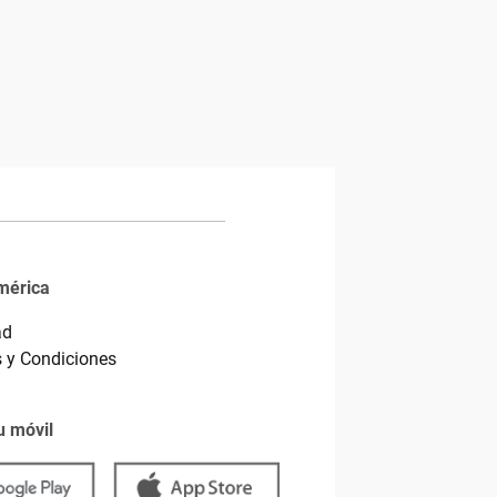
mérica
ad
 y Condiciones
u móvil