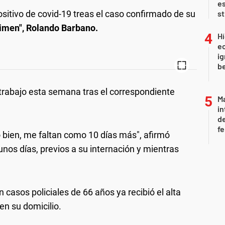
es
sitivo de covid-19 treas el caso confirmado de su
s
imen", Rolando Barbano.
Hí
e
ig
b
 trabajo esta semana tras el correspondiente
Ma
in
de
fe
 bien, me faltan como 10 días más", afirmó
nos días, previos a su internación y mientras
n casos policiales de 66 años ya recibió el alta
en su domicilio.