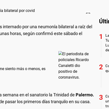
Últ
as internado por una neumonía bilateral a raíz del
nas horas, según confirmó este sábado el
La
Tu
Lu
de
Co
 "me siento más o menos, es
qu
 semana en el sanatorio la Trinidad de
Palermo.
C
un
e pasar los primeros días tranquilo en su casa.
tr