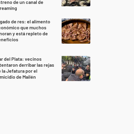
treno de un canal de
treaming
gado de res: el alimento
conómico que muchos
noran y está repleto de
eneficios
r del Plata: vecinos
tentaron derribar las rejas
 la Jefatura por el
micidio de Mailén