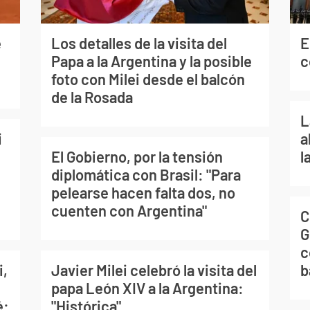
e
Los detalles de la visita del
E
Papa a la Argentina y la posible
c
foto con Milei desde el balcón
de la Rosada
L
i
a
El Gobierno, por la tensión
l
diplomática con Brasil: "Para
pelearse hacen falta dos, no
cuenten con Argentina"
C
G
c
i,
Javier Milei celebró la visita del
b
papa León XIV a la Argentina:
é:
"Histórica"