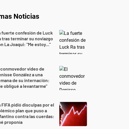
imas Noticias
 fuerte confesión de Luck
 tras terminar su noviazgo
n La Joaqui: "Me estoy..."
l conmovedor video de
nisse González a una
mana de su internación:
e obligué a levantarme"
 FIFA pidió disculpas por el
lémico plan que puso a
fantino contra las cuerdas:
ué proponía