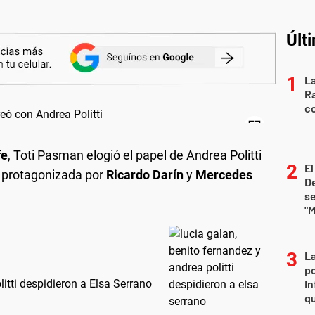
Últ
La
Ra
co
fe
, Toti Pasman elogió el papel de Andrea Politti
E
a protagonizada por
Ricardo Darín
y
Mercedes
De
se
"M
La
po
itti despidieron a Elsa Serrano
In
q