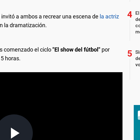
El
 invitó a ambos a recrear una escena de
la actriz
de
en la dramatización.
co
mo
as comenzado el ciclo
"El show del fútbol"
por
Si
15 horas.
de
vo