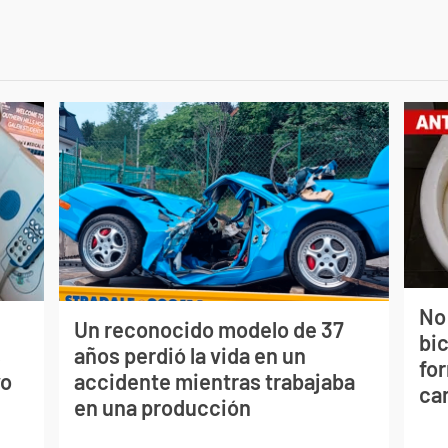
No
Un reconocido modelo de 37
bi
s
años perdió la vida en un
for
vo
accidente mientras trabajaba
can
en una producción