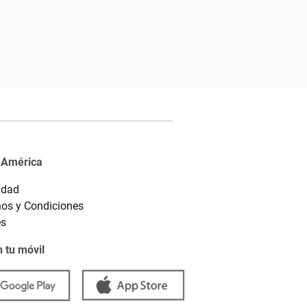
 América
idad
os y Condiciones
es
 tu móvil