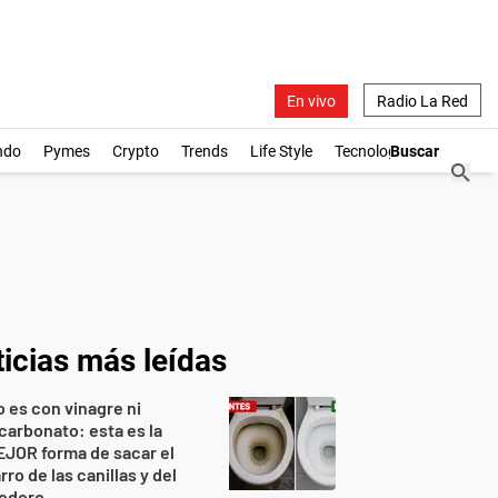
En vivo
Radio La Red
ndo
Pymes
Crypto
Trends
Life Style
Tecnología
icias más leídas
 es con vinagre ni
carbonato: esta es la
JOR forma de sacar el
rro de las canillas y del
nodoro