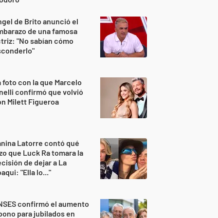
gel de Brito anunció el
mbarazo de una famosa
triz: "No sabían cómo
sconderlo"
 foto con la que Marcelo
nelli confirmó que volvió
n Milett Figueroa
nina Latorre contó qué
zo que Luck Ra tomara la
cisión de dejar a La
aqui: "Ella lo..."
NSES confirmó el aumento
bono para jubilados en