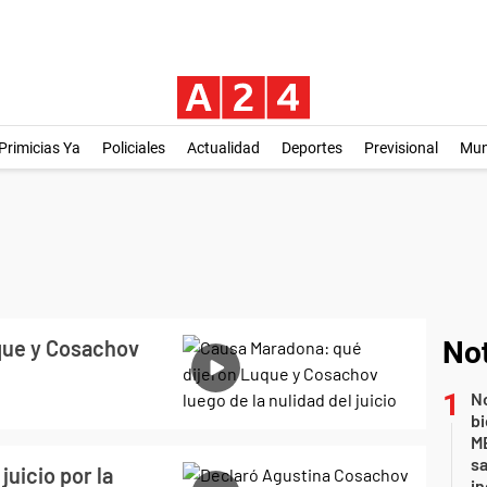
Primicias Ya
Policiales
Actualidad
Deportes
Previsional
Mu
que y Cosachov
Not
No
bi
ME
sa
uicio por la
i