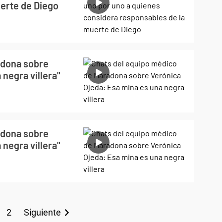
erte de Diego
adona sobre
 negra villera"
adona sobre
 negra villera"
2
Siguiente