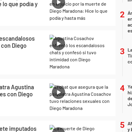
 lo que podía y
Án
e
ac
e
 escandalosos
d con Diego
La
Ti
co
iatra Agustina
Ya
hi
es con Diego
de
Jo
A
iete imputados
y 