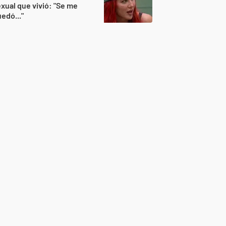
xual que vivió: "Se me
edó..."