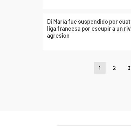
Di María fue suspendido por cuatr
liga francesa por escupir a un riva
agresión
1
2
3