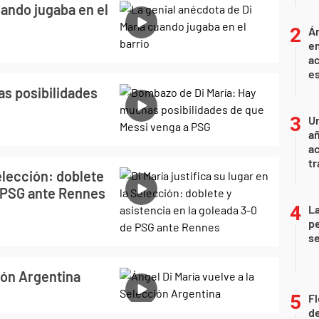
uando jugaba en el
Án
e
ac
e
s posibilidades
U
añ
a
tr
Selección: doblete
e PSG ante Rennes
La
pe
se
ión Argentina
Fl
de