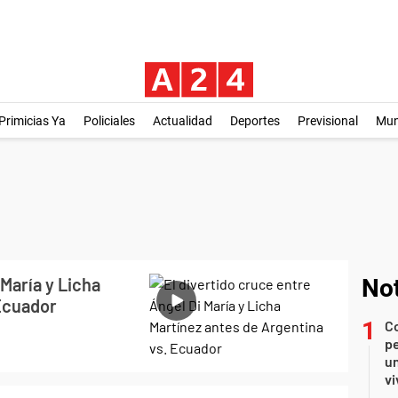
Primicias Ya
Policiales
Actualidad
Deportes
Previsional
Mu
 María y Licha
Not
 Ecuador
C
pe
un
vi