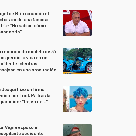
gel de Brito anunció el
mbarazo de una famosa
triz: "No sabían cómo
sconderlo"
n reconocido modelo de 37
os perdió la vida en un
ccidente mientras
abajaba en una producción
 Joaqui hizo un firme
dido por Luck Ra tras la
paración: "Dejen de..."
or Vigna expuso el
sopilante accidente