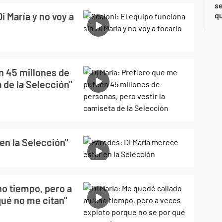
se
i María y no voy a
qu
n 45 millones de
 de la Selección"
en la Selección"
ho tiempo, pero a
qué no me citan"