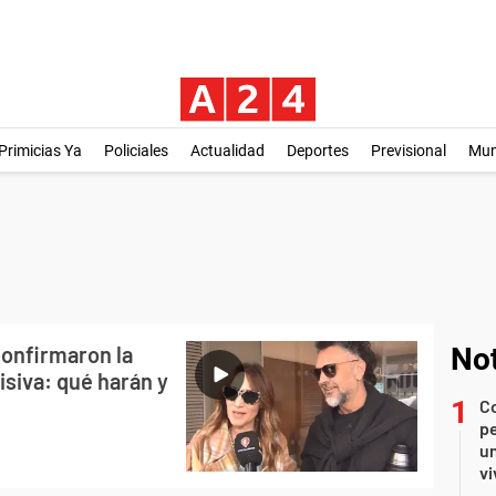
Primicias Ya
Policiales
Actualidad
Deportes
Previsional
Mu
onfirmaron la
Not
visiva: qué harán y
C
pe
un
vi