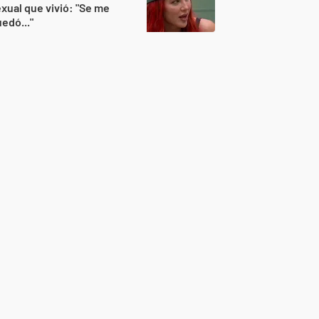
xual que vivió: "Se me
edó..."