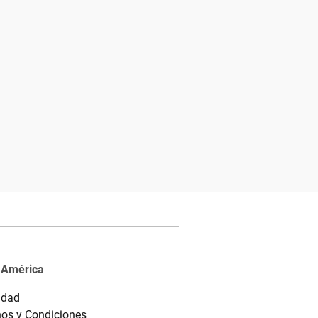
 América
idad
os y Condiciones