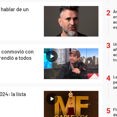
 hablar de un
Án
e
ac
e
U
añ
o, conmovió con
a
prendió a todos
tr
La
pe
se
24: la lista
Fl
de