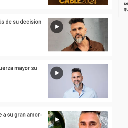
se
qu
ás de su decisión
fuerza mayor su
e a su gran amor: