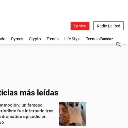
En vivo
Radio La Red
ndo
Pymes
Crypto
Trends
Life Style
Tecnología
icias más leídas
onmoción: un famoso
riodista fue internado tras
 dramático episodio en
vo