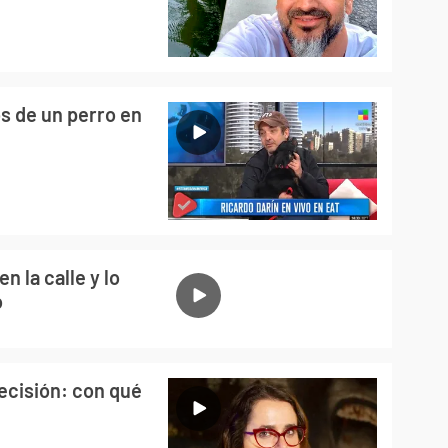
os de un perro en
n la calle y lo
o
ecisión: con qué