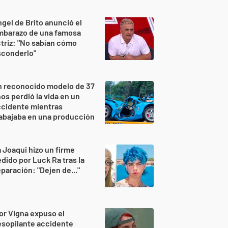
gel de Brito anunció el
mbarazo de una famosa
triz: "No sabían cómo
sconderlo"
n reconocido modelo de 37
os perdió la vida en un
ccidente mientras
abajaba en una producción
 Joaqui hizo un firme
dido por Luck Ra tras la
paración: "Dejen de..."
or Vigna expuso el
sopilante accidente