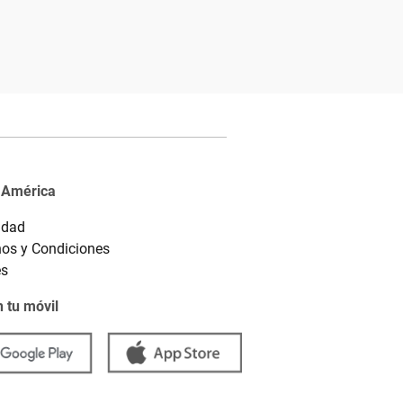
 América
idad
os y Condiciones
es
 tu móvil