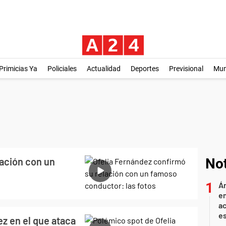
Primicias Ya
Policiales
Actualidad
Deportes
Previsional
Mu
lación con un
Not
Án
e
ac
e
z en el que ataca