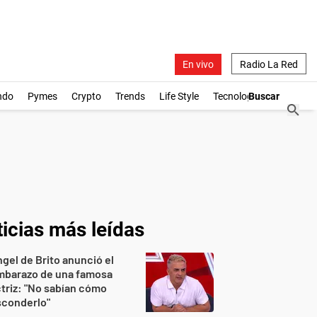
En vivo
Radio La Red
ndo
Pymes
Crypto
Trends
Life Style
Tecnología
icias más leídas
gel de Brito anunció el
mbarazo de una famosa
triz: "No sabían cómo
sconderlo"