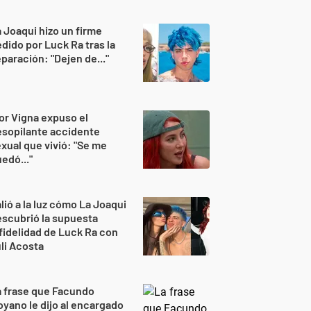
 Joaqui hizo un firme
dido por Luck Ra tras la
paración: "Dejen de..."
or Vigna expuso el
sopilante accidente
xual que vivió: "Se me
edó..."
lió a la luz cómo La Joaqui
scubrió la supuesta
fidelidad de Luck Ra con
li Acosta
 frase que Facundo
yano le dijo al encargado