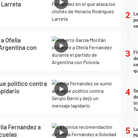
 Larreta
La
pe
se
a Ofelia
 Argentina con
Fl
de
se
qu
ue político contra
apidario
Sa
de
in
Tu
lia Fernández a
La
cuelas
Mo