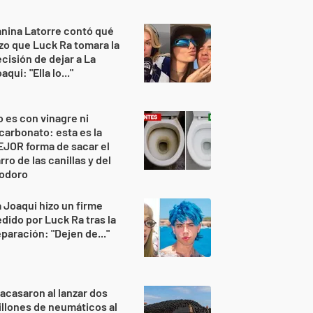
nina Latorre contó qué
zo que Luck Ra tomara la
cisión de dejar a La
aqui: "Ella lo..."
 es con vinagre ni
carbonato: esta es la
JOR forma de sacar el
rro de las canillas y del
nodoro
 Joaqui hizo un firme
dido por Luck Ra tras la
paración: "Dejen de..."
acasaron al lanzar dos
llones de neumáticos al