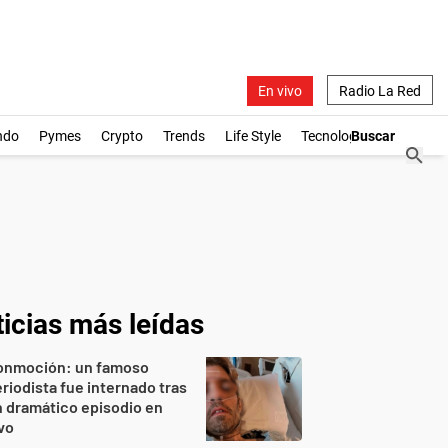
En vivo
Radio La Red
ndo
Pymes
Crypto
Trends
Life Style
Tecnología
icias más leídas
onmoción: un famoso
riodista fue internado tras
 dramático episodio en
vo