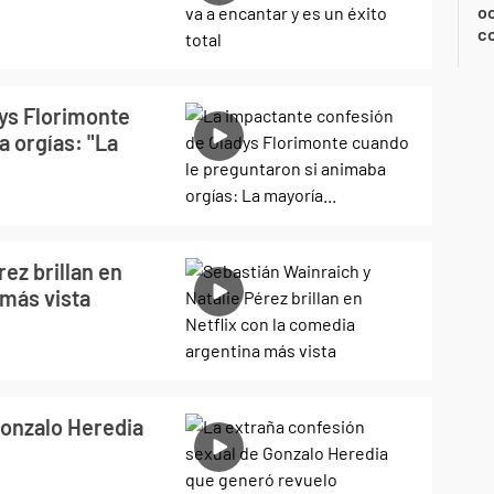
oc
c
ys Florimonte
 orgías: "La
ez brillan en
 más vista
Gonzalo Heredia