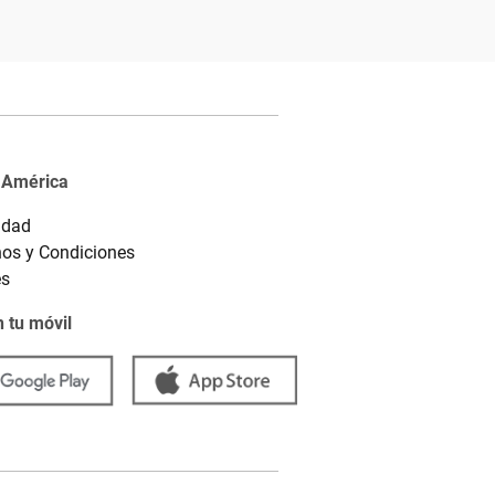
 América
idad
os y Condiciones
es
 tu móvil