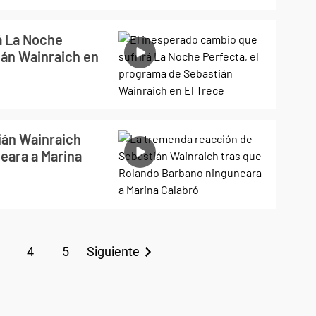
á La Noche
ián Wainraich en
ián Wainraich
eara a Marina
4
5
Siguiente