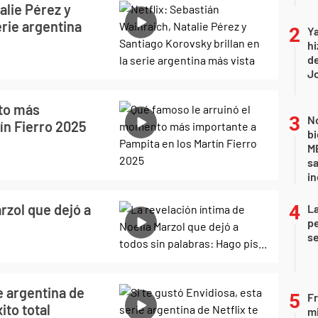
alie Pérez y
erie argentina
Ya
hi
de
Jo
to más
No
ín Fierro 2025
bi
ME
sa
i
rzol que dejó a
La
pe
se
ie argentina de
Fr
ito total
mi