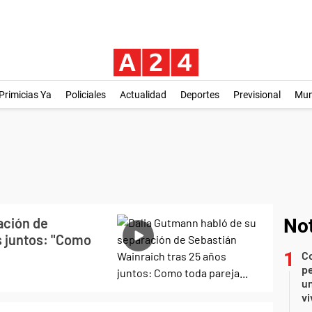
Primicias Ya
Policiales
Actualidad
Deportes
Previsional
Mu
ación de
Not
s juntos: "Como
C
pe
un
vi