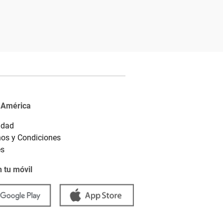
 América
idad
os y Condiciones
es
 tu móvil