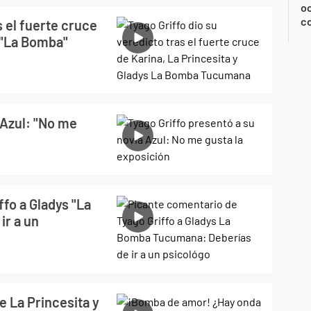
oc
c
s el fuerte cruce
s "La Bomba"
 Azul: "No me
fo a Gladys "La
ir a un
 La Princesita y